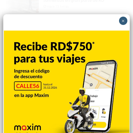
Hace 13 horas
Terremoto de magnitud 6,3 sacude la isla
×
filipina de Mindanao sin reportes de
víctimas
Hace 13 horas
Juan Luis Guerra actuará en la clausura
de los Juegos Centroamericanos y del
Caribe
Hace 13 horas
Asesinan a tiros al influencer César
Gastélum mientras grababa un video
para sus redes sociales
Hace 13 horas
Peralta es castigado en debut con Rays,
pero Hicks pega grand slam en victoria