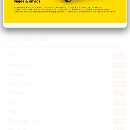
Hace 13 horas
Explorar categorias
Destacada
16.348
Nacionales
14.551
Deportes
11.482
Internacionales
10.832
Tu Ciudad
7.532
Cibao
7.103
Política
5.592
Entretenimiento
5.510
New York