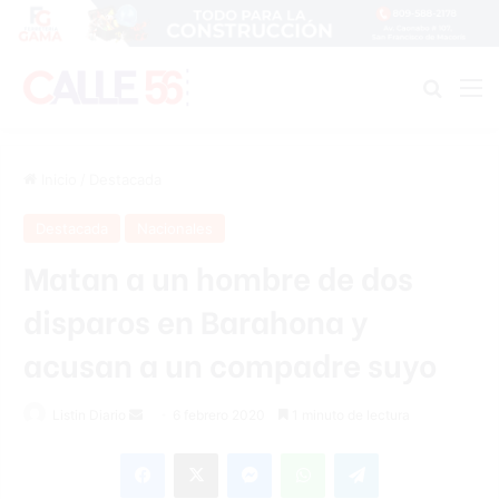
Buscar
M
Inicio
/
Destacada
Destacada
Nacionales
Matan a un hombre de dos
disparos en Barahona y
acusan a un compadre suyo
Listin Diario
S
6 febrero 2020
1 minuto de lectura
e
Facebook
X
Messenger
WhatsApp
Telegram
n
d