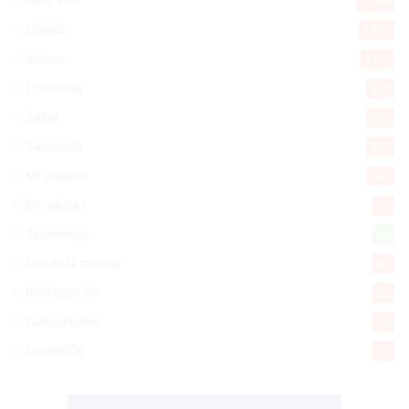
2.648
Opinión
1.877
Videos
1.871
Economía
922
Salud
502
Saludable
367
Mi Espacio
280
Encuestas
97
Tecnologia
65
Desde la matica
60
Policiales 56
55
Curiosidades
15
Gente056
4