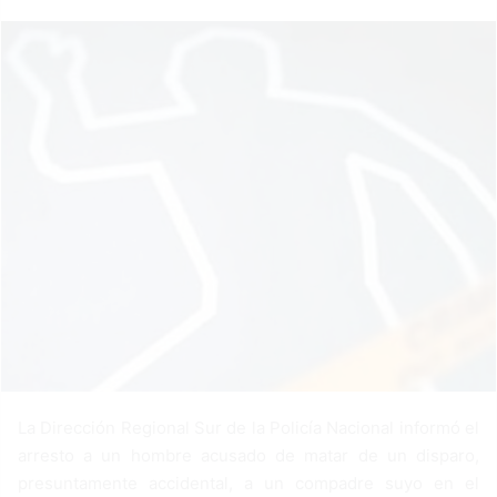
a
n
e
m
a
i
l
La Dirección Regional Sur de la Policía Nacional informó el
arresto a un hombre acusado de matar de un disparo,
presuntamente accidental, a un compadre suyo en el