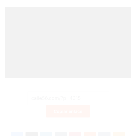
Copiar enlace
Facebook
X
LinkedIn
Tumblr
Pinterest
Reddit
VKontakte
Odnoklassniki