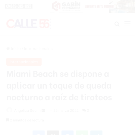
Buscar
M
Inicio
/
Internacionales
Internacionales
Miami Beach se dispone a
aplicar un toque de queda
nocturno a raíz de tiroteos
Send
Angelica Seurin
25 marzo 2022
0
an
2 minutos de lectura
email
Facebook
X
Messenger
WhatsApp
Telegram