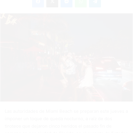
Las autoridades de Miami Beach se preparan este jueves a
imponer un toque de queda nocturno, a raíz de dos
tiroteos que dejaron cinco heridos el pasado fin de