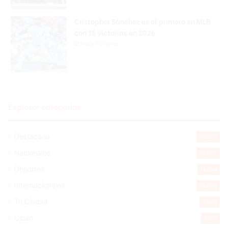
Cristopher Sánchez es el primero en MLB
con 15 victorias en 2026
Hace 20 horas
Explorar categorias
Destacada
16.360
Nacionales
14.567
Deportes
11.494
Internacionales
10.846
Tu Ciudad
7.546
Cibao
7.109