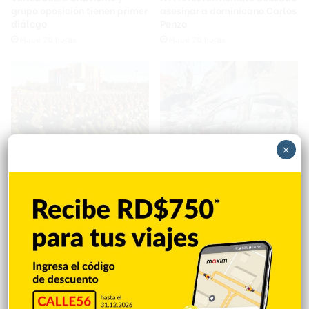
grupo oposición tienen primer
asesinar a dominicano Carlos
diálogo
Penzo
Hace 20 horas
Hace 20 horas
×
EEUU sanciona ocho
Siete muertos deja otro
vinculados a la industria
ataque nocturno de Rusia a
militar de Cuba
Ucrania
Hace 20 horas
Hace 21 horas
Deja un comentario