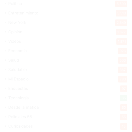
Política
5.599
Entretenimiento
5.513
New York
2.649
Opinión
1.877
Videos
1.871
Economía
926
Salud
503
Saludable
367
Mi Espacio
280
Encuestas
97
Tecnologia
65
Desde la matica
60
Policiales 56
55
Curiosidades
15