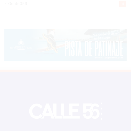
Gente056
4