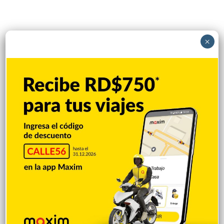
×
Popular
Reciente
Comentarios
Policía retiene vehículo en Pimentel tras
figurar vinculado a persona con alerta
roja
Hace 54 minutos
Policía Nacional detiene cinco personas
tras conflicto en establecimiento de
comida rápida en SFM; ocupa arma de
fuego
Hace 57 minutos
Policía Nacional investiga vehículo
impactado por múltiples disparos en