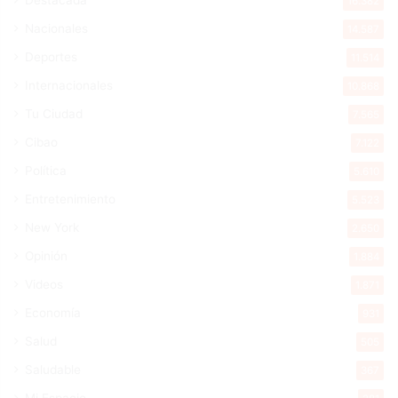
16.382
Nacionales
14.587
Deportes
11.514
Internacionales
10.868
Tu Ciudad
7.565
Cibao
7.122
Política
5.610
Entretenimiento
5.523
New York
2.650
Opinión
1.884
Videos
1.871
Economía
931
Salud
505
Saludable
367
Mi Espacio