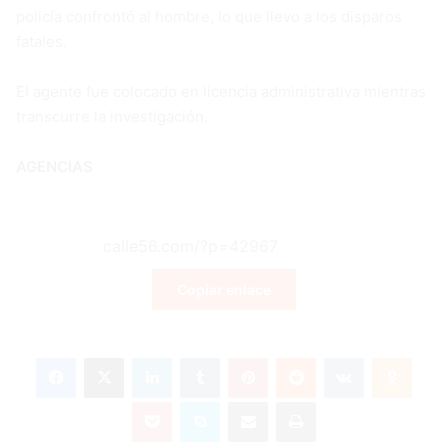
policía confrontó al hombre, lo que llevo a los disparos
fatales.
El agente fue colocado en licencia administrativa mientras
transcurre la investigación.
AGENCIAS
Copiar enlace
Facebook
X
LinkedIn
Tumblr
Pinterest
Reddit
VKontakte
Odnok
Pocket
Skype
Compartir por correo electrónico
Imprimir