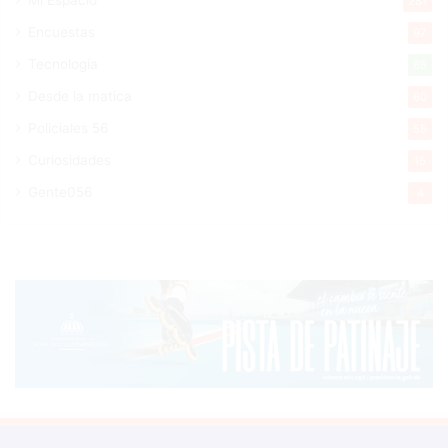
281
Encuestas
97
Tecnologia
65
Desde la matica
60
Policiales 56
55
Curiosidades
15
Gente056
4