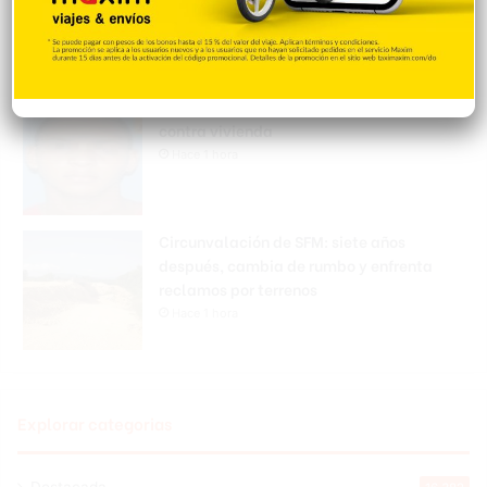
Vista del Valle
Hace 59 minutos
Policía en SFM busca hombre por disparos
contra vivienda
Hace 1 hora
Circunvalación de SFM: siete años
después, cambia de rumbo y enfrenta
reclamos por terrenos
Hace 1 hora
Explorar categorias
Destacada