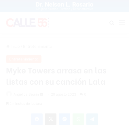
Buscar
M
Inicio
/
Entretenimiento
Entretenimiento
Myke Towers arrasa en las
listas con su canción Lala
Send
Angelica Seurin
29 agosto 2023
0
an
2 minutos de lectura
email
Facebook
X
Messenger
WhatsApp
Telegram