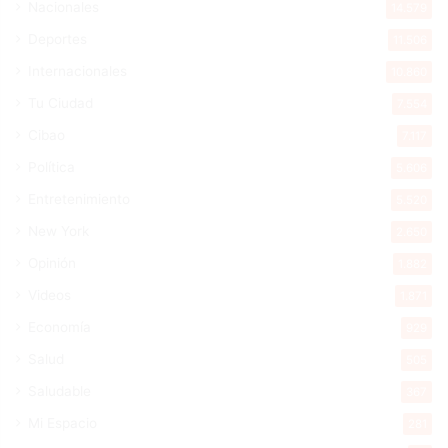
Nacionales
14.579
Deportes
11.506
Internacionales
10.860
Tu Ciudad
7.554
Cibao
7.117
Política
5.606
Entretenimiento
5.520
New York
2.650
Opinión
1.882
Videos
1.871
Economía
929
Salud
505
Saludable
367
Mi Espacio
281