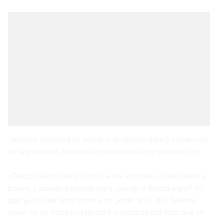
También debutará en solitario en Guadalajara y Monterrey
en septiembre, ciudades que conocerá por primera vez.
«Tengo muchos fanáticos que me escriben en las redes y
ponen, ¿cuándo a Monterrey y cuándo a Guadalajara? Así
que yo sé que debo tener a mi gente allá», dijo Towers
quien en su visita en México fue recibido por fans que se