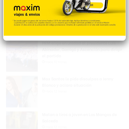
Popular
Reciente
Comentarios
PRM elige en unidad al presidente Luis
Abinader, Garrigó y Ascención para dirigir
el partido
Hace 10 horas
Max Santos le pide disculpas a Jenny
Blanco y aclara situación
Hace 12 horas
Matan a tiros a joven en Los Mangos de
Salcedo
Hace 12 horas