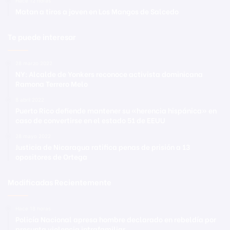
Hace 12 horas
Matan a tiros a joven en Los Mangos de Salcedo
Te puede interesar
28 marzo 2022
NY: Alcalde de Yonkers reconoce activista dominicana
Ramona Terrero Melo
8 abril 2022
Puerto Rico defiende mantener su «herencia hispánica» en
caso de convertirse en el estado 51 de EEUU
28 mayo 2022
Justicia de Nicaragua ratifica penas de prisión a 13
opositores de Ortega
Modificadas Recientemente
Hace 18 horas
Policía Nacional apresa hombre declarado en rebeldía por
presunta violencia intrafamiliar