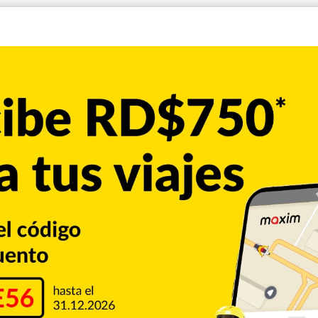
ista para el próximo 20 de julio ante el juez Brian M.
initiva y emitir recomendaciones sobre el centro
nde cumplirá la pena.
 de 2024 junto a Joaquín Guzmán López, hijo de Joaquín ‘El
ave privada hasta un aeropuerto cercano a El Paso
da y lo admitido por Guzmán López ante la justicia
ladó por la fuerza para entregarlo a las autoridades, que
custodia del entonces líder del Cartel de Sinaloa, cuya
stina al frente de una de las organizaciones de narcotráfico