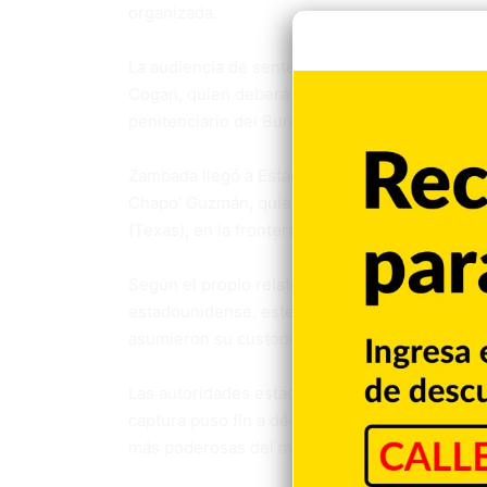
organizada.
La audiencia de sentencia de Zambada está prev
Cogan, quien deberá determinar la condena def
penitenciario del Buró Federal de Prisiones do
Zambada llegó a Estados Unidos el 25 de julio
Chapo’ Guzmán, quien lo condujo en una aeron
(Texas), en la frontera con Nuevo México.
Según el propio relato de la defensa de Zamba
estadounidense, este último lo engañó y lo tras
asumieron su custodia al llegar.
Las autoridades estadounidenses asumieron la 
captura puso fin a décadas de actividad clande
más poderosas del mundo.