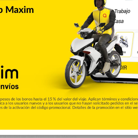
os Unidos
Ismael 'El Mayo' Zambada
Narcotráfico
Copiar enlace
umblr
Pinterest
Reddit
VKontakte
Odnoklassniki
Pocket
Skype
Compartir por correo electrónico
Imprimir
de CALLE56. Aquí podrás encontrar las ultimas noticias del
e la ciudad de San Francisco de Macorís