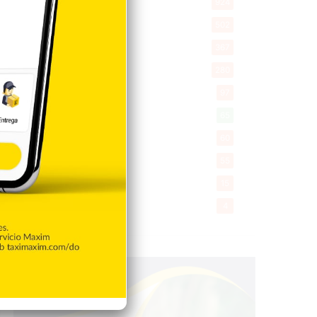
Economía
924
Salud
502
Saludable
367
Mi Espacio
280
Encuestas
97
Tecnologia
65
Desde la matica
60
Policiales 56
55
Curiosidades
15
Gente056
4