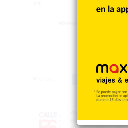
EFE
Cadena perpetua
Estad
Facebook
X
LinkedIn
T
Compartir
Redacción
Bienvenidos a la página oficial 
acontecer mundial, nacional y d