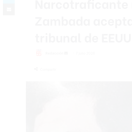
Narcotraficante
Compartir por correo electrónico
Zambada acepta
tribunal de EEUU
Send
Redacción
7 julio 2026
an
email
Compartir