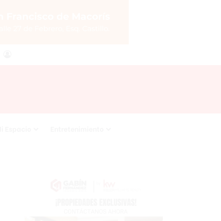
agram
RSS
Acceso
i Espacio
Entretenimiento