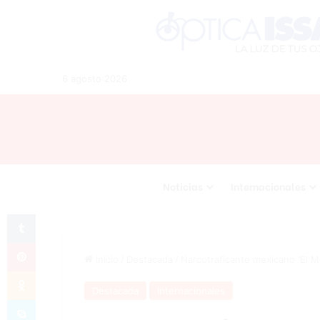
6 agosto 2026
Noticias
Internacionales
Tumblr
Pinterest
Inicio
/
Destacada
/
Narcotraficante mexicano ‘El 
Odnoklassniki
Destacada
Internacionales
Skype