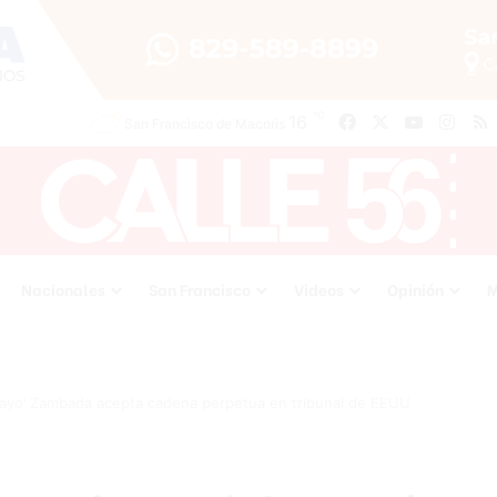
℃
Facebook
X
YouTube
Inst
16
San Francisco de Macoris
Nacionales
San Francisco
Videos
Opinión
M
Mayo’ Zambada acepta cadena perpetua en tribunal de EEUU