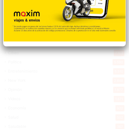
Destacada
16.348
Nacionales
14.551
Deportes
11.482
Internacionales
10.832
Tu Ciudad
7.532
Cibao
7.103
Política
5.592
Entretenimiento
5.510
New York
2.648
Opinión
1.877
Videos
1.871
Economía
922
Salud
502
Saludable
367