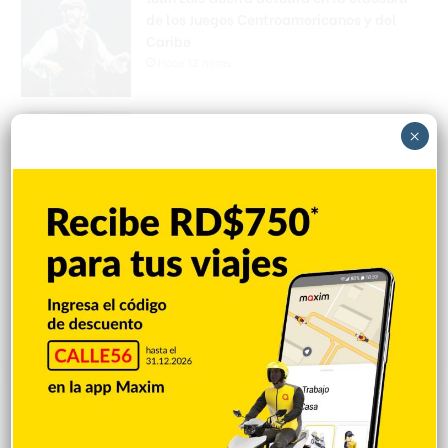
de los Juegos Centroamericanos y del
Caribe
Hace 12 horas
Asesinan a tiros al influencer César
×
Gastélum mientras grababa un video
para sus redes sociales
Hace 12 horas
Peralta es castigado en debut con Rays,
pero Hicks pega grand slam en victoria
Hace 12 horas
Explorar categorias