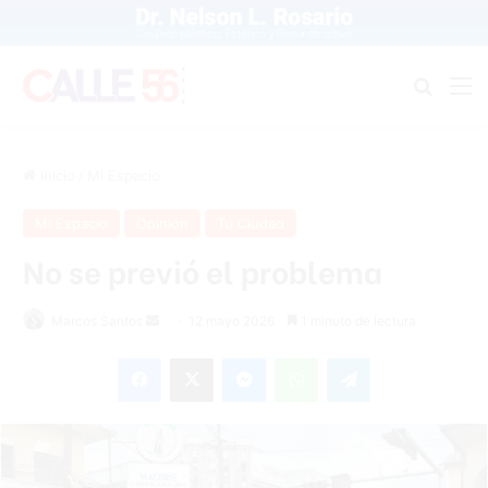
Buscar
M
Inicio
/
Mi Espacio
Mi Espacio
Opinión
Tu Ciudad
No se previó el problema
Send
Marcos Santos
12 mayo 2026
1 minuto de lectura
an
Facebook
X
Messenger
WhatsApp
Telegram
email