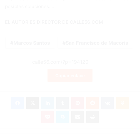
posibles soluciones….
EL AUTOR ES DIRECTOR DE CALLE56.COM
Marcos Santos
San Francisco de Macorís
Copiar enlace
Facebook
X
LinkedIn
Tumblr
Pinterest
Reddit
VKontakte
Odnok
Pocket
Skype
Compartir por correo electrónico
Imprimir