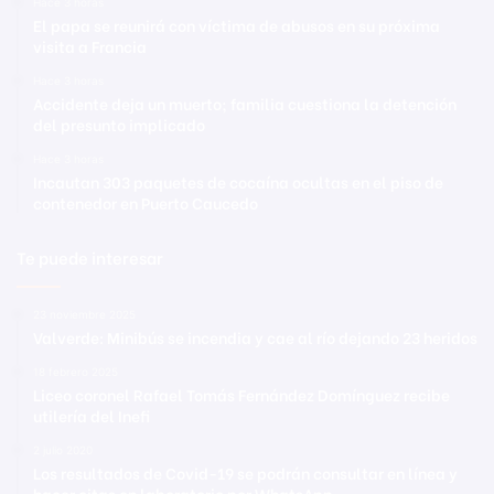
Hace 3 horas
El papa se reunirá con víctima de abusos en su próxima
visita a Francia
Hace 3 horas
Accidente deja un muerto; familia cuestiona la detención
del presunto implicado
Hace 3 horas
Incautan 303 paquetes de cocaína ocultas en el piso de
contenedor en Puerto Caucedo
Te puede interesar
23 noviembre 2025
Valverde: Minibús se incendia y cae al río dejando 23 heridos
18 febrero 2025
Liceo coronel Rafael Tomás Fernández Domínguez recibe
utilería del Inefi
2 julio 2020
Los resultados de Covid-19 se podrán consultar en línea y
hacer citas en laboratorio por WhatsApp