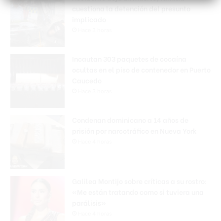
cuestiona la detención del presunto
implicado
Hace 3 horas
Incautan 303 paquetes de cocaína
ocultas en el piso de contenedor en Puerto
Caucedo
Hace 3 horas
Condenan dominicano a 14 años de
prisión por narcotráfico en Nueva York
Hace 4 horas
Galilea Montijo sobre críticas a su rostro:
«Me están tratando como si tuviera una
parálisis»
Hace 4 horas