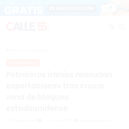
Buscar
M
Inicio
/
Internacionales
Internacionales
Petroleros iraníes reanudan
exportaciones tras cruzar
zona de bloqueo
estadounidense
Send
Patricia Seurin
17 junio 2026
2 minutos de lectura
an