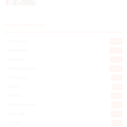
Explorar categorias
Destacada
16.366
Nacionales
14.575
Deportes
11.499
Internacionales
10.855
Tu Ciudad
7.547
Cibao
7.113
Política
5.603
Entretenimiento
5.516
New York
2.650
Opinión
1.877