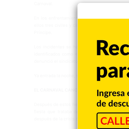
Carnaval.
En los enfrentamientos también falleció un p
ellos tres civiles y cinco agentes, según inf
Príncipe.
Los incidentes se han extendido a la sede 
identificados como «manifestantes de la Poli
denunció el sindicato de periodistas.
Ya entrada la noche, se seguían oyendo fuerte
EL CARNAVAL CANCELADO
Después de estos hechos, el Gobierno haitiano
fiesta que trataba de organizar por todos 
después de la crisis de los últimos meses.