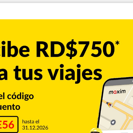
olicía y resultaron heridos al menos ocho personas, entre
ormó a Efe un portavoz del hospital Bernard Mevs de Puerto
de la Radio Televisión Caraibes, donde hombres armados
cía» han incendiado varios vehículos de la emisora, según
s tiroteos en diversos puntos de Puerto Príncipe.
 anunció la cancelación de las celebraciones del Carnaval,
los medios para dar sensación de normalidad en el país,