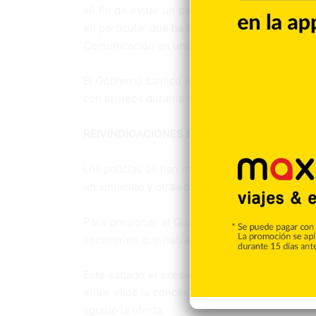
«A fin de evitar un baño de sangre programado
en particular que ha decidido cancelar el Carn
Comunicación en una nota oficial.
El Gobierno calificó los hechos vividos en el
con tiroteos durante toda la jornada y calles b
REIVINDICACIONES DE LOS POLICÍAS
Los policías se han manifestado varias veces e
un sindicato y otras demandas laborales.
Para presionar al Gobierno, la semana pasada
escenarios que había montado el Ejecutivo e
Este sábado el presidente haitiano, Jovenel M
entre ellos la concesión de préstamos hipotec
agradó la oferta.