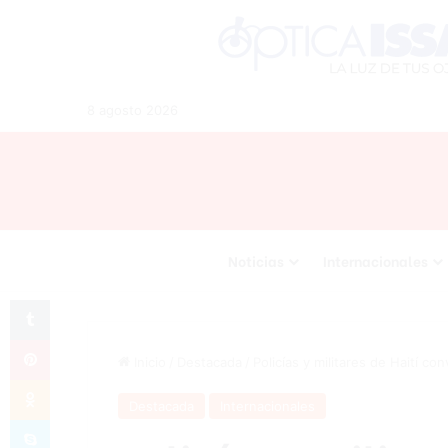
8 agosto 2026
Noticias
Internacionales
Tumblr
Pinterest
Inicio
/
Destacada
/
Policías y militares de Haití co
Odnoklassniki
Destacada
Internacionales
Skype