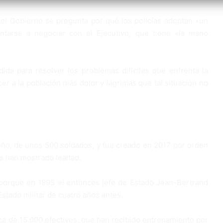
el Gobierno se pregunta por qué los policías adoptan «un
ntarse a negociar con el Ejecutivo, que tiene «la mano
ida para resolver los problemas difíciles que enfrenta la
ecer a la población más dolor y lágrimas que tal situación no
ueño, de unos 500 soldados, y fue creado en 2017 por orden
es han mostrado lealtad.
porque en 1995 el entonces jefe de Estado Jean-Bertrand
Estado militar de cuatro años antes.
rca de 15.000 efectivos, que han recibido entrenamiento por