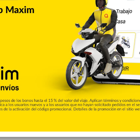
, el Gobierno informa a la población y a los carnavalescos
aval en Puerto Príncipe», anunció el Ministerio de Cultura y
 centro de Puerto Príncipe como una «situación de guerra»,
loqueadas.
ste año para pedir mejorías salariales, el derecho de crear
 trataron de boicotear el Carnaval prendiendo fuego a las
n Champ de Mars.
oise, anunció beneficios extraordinarios para los agentes,
arios a tasas muy bajas; sin embargo, a los policías no les