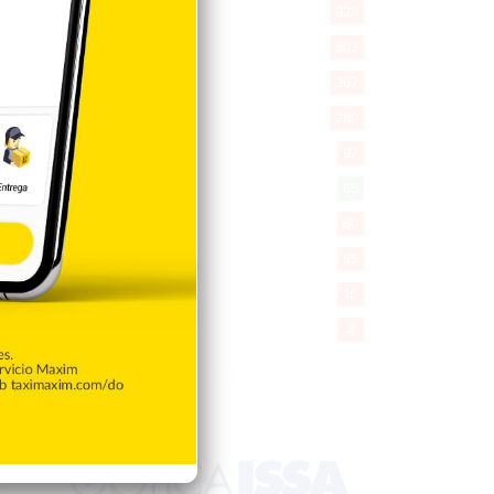
Economía
926
Salud
503
Saludable
367
Mi Espacio
280
Encuestas
97
Tecnologia
65
Desde la matica
60
Policiales 56
55
Curiosidades
15
Gente056
4