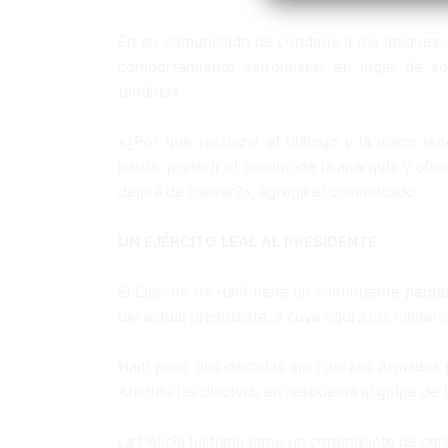
En su comunicado de condena a los ataques, 
comportamiento extremista» en lugar de se
tendida».
«¿Por qué rechazar el diálogo y la mano tend
patria, preferir el camino de la anarquía y ofr
dejará de causar?», agrega el comunicado.
UN EJÉRCITO LEAL AL PRESIDENTE
El Ejército de Haití tiene un contingente peq
del actual presidente, a cuya figura los militar
Haití pasó dos décadas sin Fuerzas Armadas 
Aristide las disolvió, en respuesta al golpe de 
La Policía haitiana tiene un contingente de ce