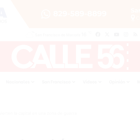
℃
16
Facebook
X
YouTube
Inst
San Francisco de Macoris
Nacionales
San Francisco
Videos
Opinión
M
nvierten la capital en una zona de guerra