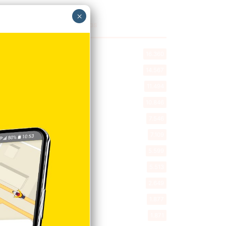
×
Explorar categorias
Destacada
16.360
Nacionales
14.567
Deportes
11.494
Internacionales
10.846
Tu Ciudad
7.546
Cibao
7.109
Política
5.599
Entretenimiento
5.513
New York
2.649
Opinión
1.877
Videos
1.871