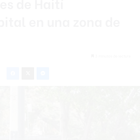
res de Haití
pital en una zona de
3 minutos de lectura
Facebook
X
Messenger