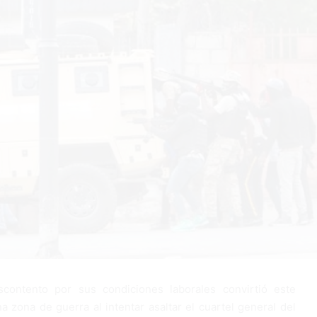
scontento por sus condiciones laborales convirtió este
a zona de guerra al intentar asaltar el cuartel general del