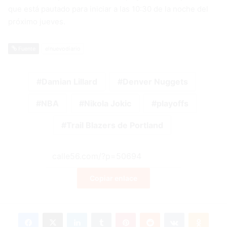
que está pautado para iniciar a las 10:30 de la noche del
próximo jueves.
Fuente
elnuevodiario
Damian Lillard
Denver Nuggets
NBA
Nikola Jokic
playoffs
Trail Blazers de Portland
Copiar enlace
Facebook
X
LinkedIn
Tumblr
Pinterest
Reddit
VKontakte
Odnok