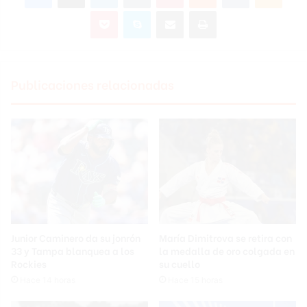
Pocket
Skype
Compartir por correo electrónico
Imprimir
Publicaciones relacionadas
Junior Caminero da su jonrón
María Dimitrova se retira con
33 y Tampa blanquea a los
la medalla de oro colgada en
Rockies
su cuello
Hace 14 horas
Hace 15 horas