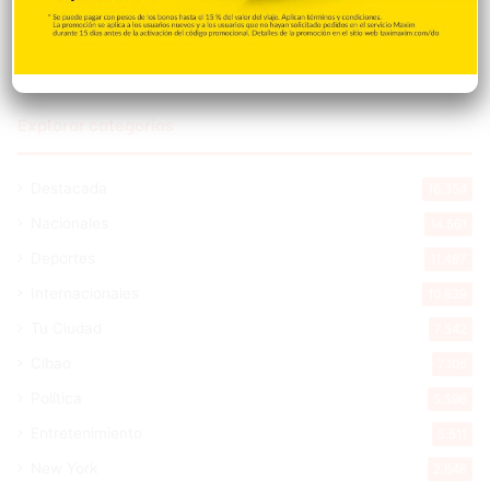
Hace 4 horas
Explorar categorias
Destacada
16.354
Nacionales
14.561
Deportes
11.487
Internacionales
10.839
Tu Ciudad
7.542
Cibao
7.105
Política
5.596
Entretenimiento
5.511
New York
2.648