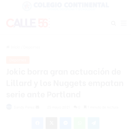
Buscar
M
Inicio
/
Deportes
Deportes
Jokic borra gran actuación de
Lillard y los Nuggets empatan
serie ante Portland
Send
Sandy Perez
25 mayo 2021
0
1 minuto de lectura
an
Facebook
X
Messenger
WhatsApp
Telegram
email