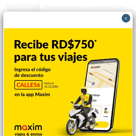
Padres denuncian alza precios de útiles
escolares en la RD
×
Hace 4 horas
Irán condiciona reapertura de Ormuz al fin
de amenazas EEUU
Hace 4 horas
Donald Trump culpa a Canadá de los
incendios forestales
Hace 4 horas
Banreservas obtiene siete galardones en
los Effie Awards República Dominicana
2026