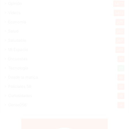
Opinión
1.877
Videos
1.871
Economía
925
Salud
502
Saludable
367
Mi Espacio
280
Encuestas
97
Tecnologia
65
Desde la matica
60
Policiales 56
55
Curiosidades
15
Gente056
4