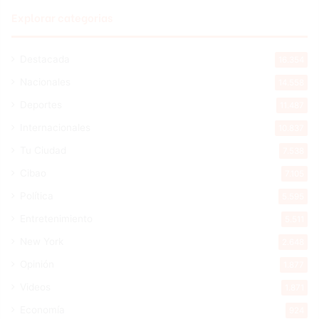
Explorar categorias
Destacada
16.354
Nacionales
14.558
Deportes
11.487
Internacionales
10.837
Tu Ciudad
7.538
Cibao
7.105
Política
5.595
Entretenimiento
5.511
New York
2.648
Opinión
1.877
Videos
1.871
Economía
924