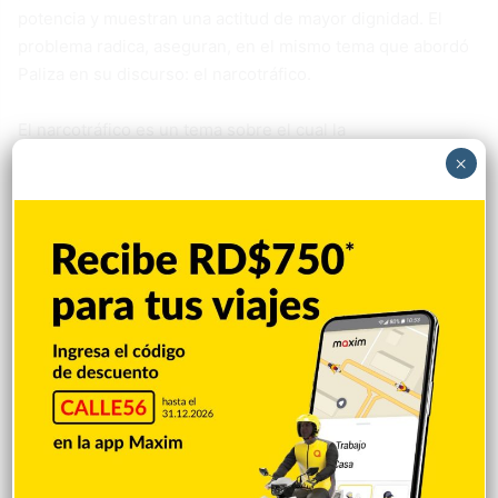
potencia y muestran una actitud de mayor dignidad. El
problema radica, aseguran, en el mismo tema que abordó
Paliza en su discurso: el narcotráfico.
El narcotráfico es un tema sobre el cual la
oposición muestra miedo. No se atreve, no puede, hacer
×
oposición. Y sobre la concesión de los aeropuertos
dominicanos a Estados Unidos que nadie espere que el
PLD ni la Fuerza del Pueblo se pronuncien, no por el PRM
sino por Estados Unidos. Además del Instituto Duartiano,
las únicas que han repudiado ese acontecimiento, por el
momento, son las organizaciones de izquierda. Para nada
la familia Castillo, los Vincho, ni otros tantos que a diario
abordan el tema haitiano y se autodenominan
nacionalistas se han manifestado en esta oportunidad.
Danilo Cruz Pichardo