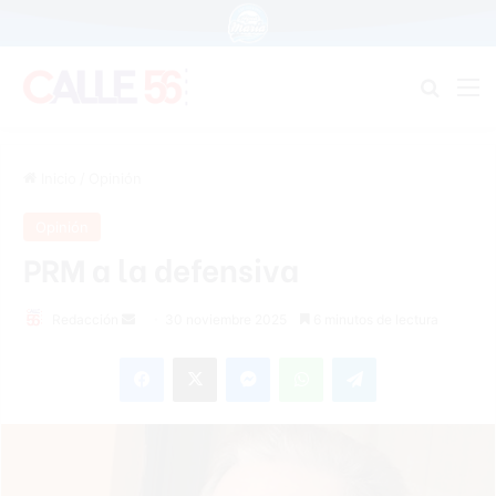
Buscar
M
Inicio
/
Opinión
Opinión
PRM a la defensiva
Send
Redacción
30 noviembre 2025
6 minutos de lectura
an
Facebook
X
Messenger
WhatsApp
Telegram
email