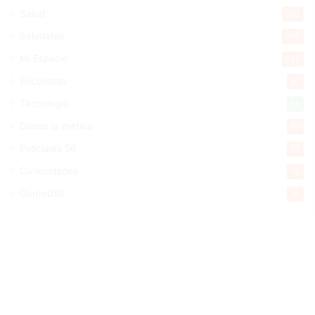
Salud
502
Saludable
367
Mi Espacio
280
Encuestas
97
Tecnologia
65
Desde la matica
60
Policiales 56
55
Curiosidades
15
Gente056
4