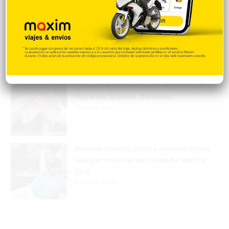
Matan a tiros a un hombre durante
protesta por vertedero en La Cuaba
Hace 6 horas
Encuentran mujer muerta en las aguas de
Playa Los Blancos, Barahona
Hace 6 horas
Stowers conecta 2 hits y remolca 2 pero
sale por molestia en triunfo de Marlins
12-3
Hace 6 horas