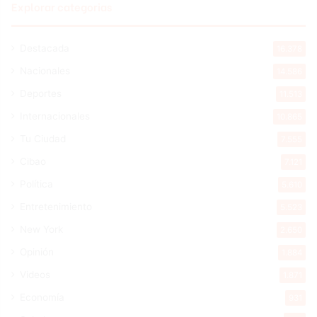
Explorar categorias
Destacada
16.378
Nacionales
14.586
Deportes
11.513
Internacionales
10.865
Tu Ciudad
7.555
Cibao
7.121
Política
5.610
Entretenimiento
5.523
New York
2.650
Opinión
1.884
Videos
1.871
Economía
931