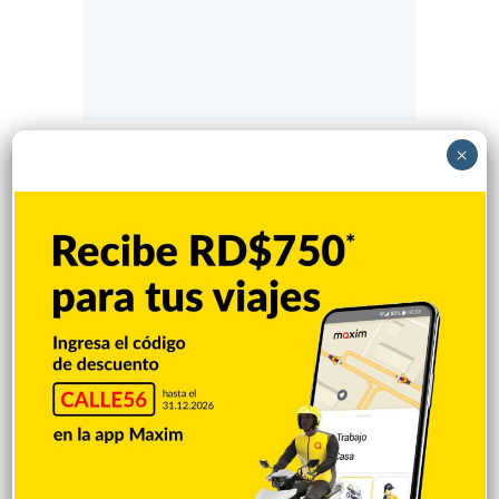
×
Popular
Reciente
Comentarios
¿Cuáles deportes no dieron ninguna
medalla a RD en los Juegos
Centroamericanos?
Hace 6 horas
Inician socialización sobre demolición en
Hospedaje Yaque
Hace 6 horas