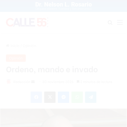
Buscar
M
Inicio
/
Opinión
Opinión
Ordeno, mando e invado
Send
Redacción
30 noviembre 2025
2 minutos de lectura
an
Facebook
X
Messenger
WhatsApp
Telegram
email