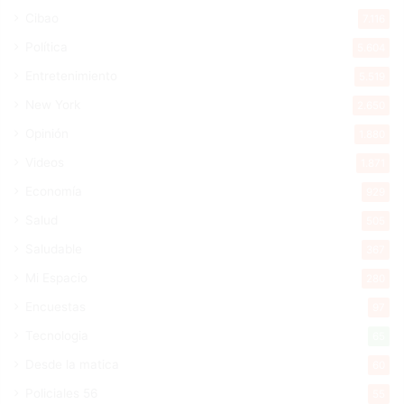
Cibao
7.116
Política
5.604
Entretenimiento
5.519
New York
2.650
Opinión
1.880
Videos
1.871
Economía
929
Salud
505
Saludable
367
Mi Espacio
280
Encuestas
97
Tecnologia
65
Desde la matica
60
Policiales 56
55