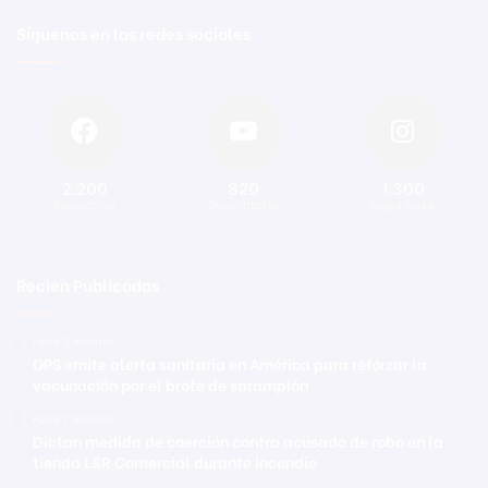
Síguenos en las redes sociales
2.200
820
1.300
Seguidores
Suscriptores
Seguidores
Recien Publicadas
Hace 3 minutos
OPS emite alerta sanitaria en América para reforzar la
vacunación por el brote de sarampión
Hace 7 minutos
Dictan medida de coerción contra acusado de robo en la
tienda L&R Comercial durante incendio