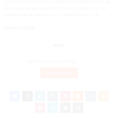
relación partido-Gobierno, aspectos organizativos de las
convenciones que se realizarán en el próximo año, y la
operatividad del partido con su dirigencia nacional.
JAVIER FLORES
PRM
Copiar enlace
Facebook
X
LinkedIn
Tumblr
Pinterest
Reddit
VKontakte
Odnok
Pocket
Skype
Compartir por correo electrónico
Imprimir