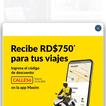
Omar plantea alianza FP-PLD
para las elecciones del 2028
Abel Martínez respalda
Hace 22 horas
×
debates electorales y pide
reglas iguales para todos los
candidatos
Hace 22 horas