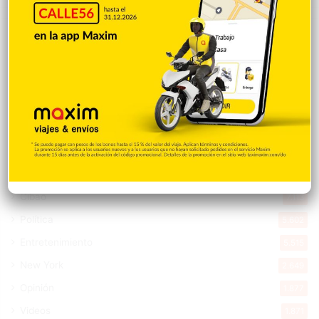
Explorar categorias
Destacada
16.366
Nacionales
14.572
Deportes
11.498
Internacionales
10.851
Tu Ciudad
7.547
Cibao
7.113
Política
5.602
Entretenimiento
5.515
New York
2.649
Opinión
1.877
Videos
1.871