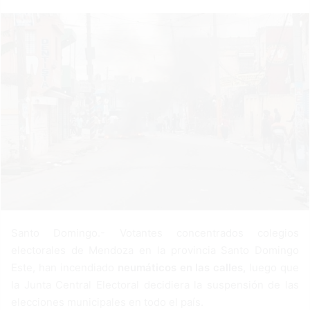
a
n
e
m
a
i
l
Santo Domingo.- Votantes concentrados colegios
electorales de Mendoza en la provincia Santo Domingo
Este, han incendiado
neumáticos en las calles,
luego que
la Junta Central Electoral decidiera la suspensión de las
elecciones municipales en todo el país.