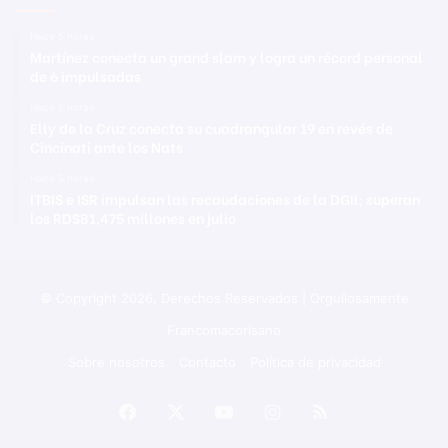
Hace 5 horas
Martínez conecta un grand slam y logra un récord personal
de 6 impulsadas
Hace 5 horas
Elly de la Cruz conecta su cuadrangular 19 en revés de
Cincinati ante los Nats
Hace 5 horas
ITBIS e ISR impulsan las recaudaciones de la DGII; superan
los RD$81,475 millones en julio
© Copyright 2026, Derechos Reservados | Orgullosamente
Francomacorisano
Sobre nosotros
Contacto
Política de privacidad
Facebook
X
YouTube
Instagram
RSS