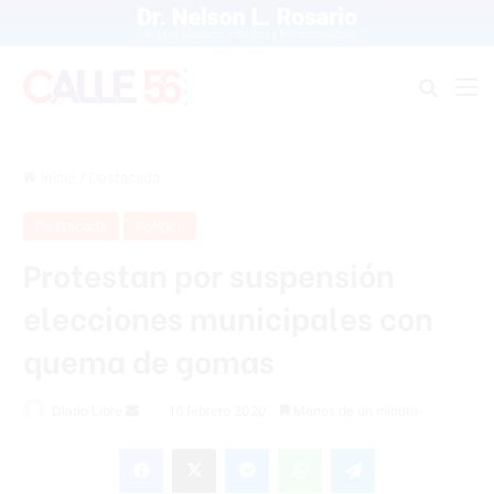
Buscar
M
Inicio
/
Destacada
Destacada
Política
Protestan por suspensión
elecciones municipales con
quema de gomas
Diario Libre
S
16 febrero 2020
Menos de un minuto
e
Facebook
X
Messenger
WhatsApp
Telegram
n
d