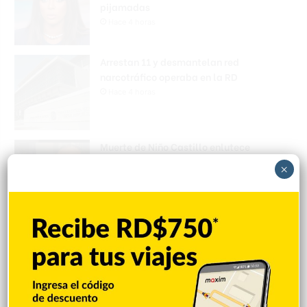
pijamadas
Hace 4 horas
Arrestan 11 y desmantelan red
narcotráfico operaba en la RD
Hace 4 horas
Muerte de Niño Castillo enlutece
sociedad francomacorisana
×
Hace 4 horas
EEUU: Trump asegura que guerra con Irán
terminará muy pronto
Hace 5 horas