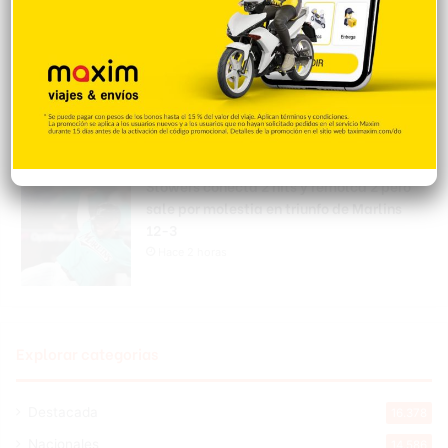
Encuentran mujer muerta en las aguas de
Playa Los Blancos, Barahona
Hace 2 horas
Stowers conecta 2 hits y remolca 2 pero
sale por molestia en triunfo de Marlins
12-3
Hace 2 horas
Explorar categorias
Destacada
16.378
Nacionales
14.586