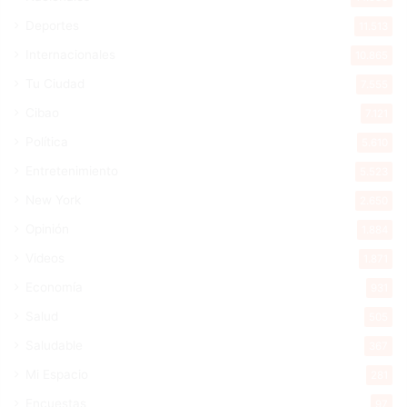
Deportes
11.513
Internacionales
10.865
Tu Ciudad
7.555
Cibao
7.121
Política
5.610
Entretenimiento
5.523
New York
2.650
Opinión
1.884
Videos
1.871
Economía
931
Salud
505
Saludable
367
Mi Espacio
281
Encuestas
97