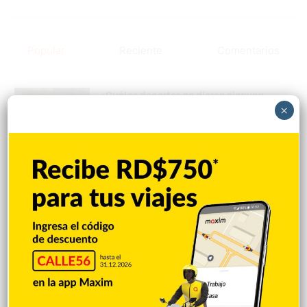
Popular
Reciente
Comentarios
¿Cuáles deportes no dieron ninguna
medalla a RD en los Juegos
×
Centroamericanos?
Hace 1 hora
Inician socialización sobre demolición en
Hospedaje Yaque
Hace 1 hora
Matan a tiros a un hombre durante
protesta por vertedero en La Cuaba
Hace 1 hora