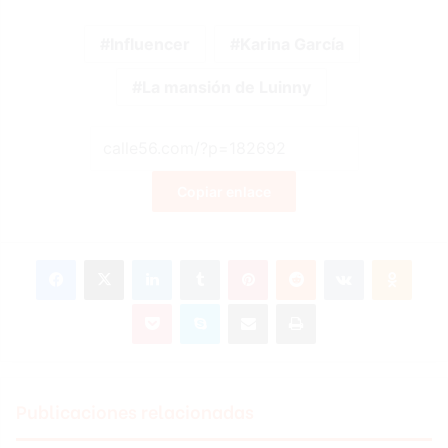
Influencer
Karina García
La mansión de Luinny
Copiar enlace
Facebook
X
LinkedIn
Tumblr
Pinterest
Reddit
VKontakte
Odnok
Pocket
Skype
Compartir por correo electrónico
Imprimir
Publicaciones relacionadas