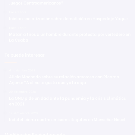
Juegos Centroamericanos?
Hace 1 hora
Inician socialización sobre demolición en Hospedaje Yaque
Hace 1 hora
Matan a tiros a un hombre durante protesta por vertedero en
La Cuaba
Te puede interesar
4 noviembre 2022
Alicia Machado sobre su relación amorosa con Ricardo
Arjona: “A él no le gusta que yo lo diga”
29 diciembre 2020
La ONU pide unidad ante la pandemia y la crisis climática
en 2021
12 septiembre 2020
Indotel cierra cuatro emisoras ilegales en Monseñor Nouel
Modificadas Recientemente