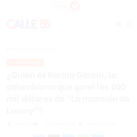
Buscar
M
Inicio
/
Entretenimiento
Entretenimiento
¿Quién es Karina García, la
colombiana que ganó los 100
mil dólares de “La mansión de
Luinny”?
Send
Redacción
2 diciembre 2025
1 minuto de lectura
an
Facebook
X
Messenger
WhatsApp
Telegram