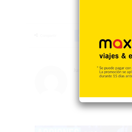
Facebook
X
LinkedIn
T
Compartir
Justin Santos
Gobierno