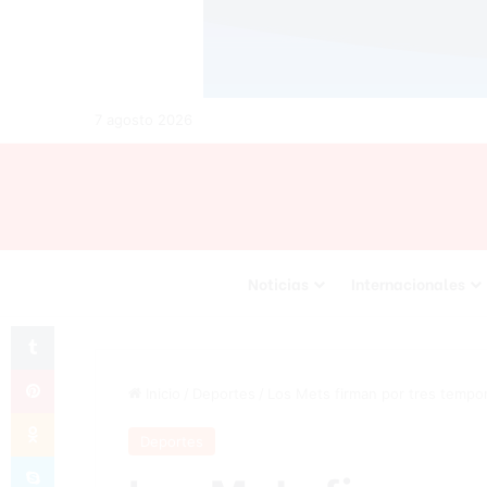
7 agosto 2026
Noticias
Internacionales
Tumblr
Pinterest
Inicio
/
Deportes
/
Los Mets firman por tres tempora
Odnoklassniki
Deportes
Skype