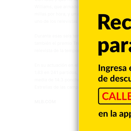
Williams, que armado con una recta de cuatro 
millas por hora, y un cambio de velocidad, con 
uno de los relevistas más dominantes del jue
Durante esas seis temporadas en Milwaukee, W
también el premio Trevor Hoffman en las campa
relevista de la temporada en la Liga Nacional.
En su actuación en el mayor de los circuitos d
1.83 en 241 partidos, en los que ponchó a 37
media de 14.3 ponches por cada nueve episodio
Estrellas de las campañas 2022 y 2023.
MLB.COM
Devin Williams