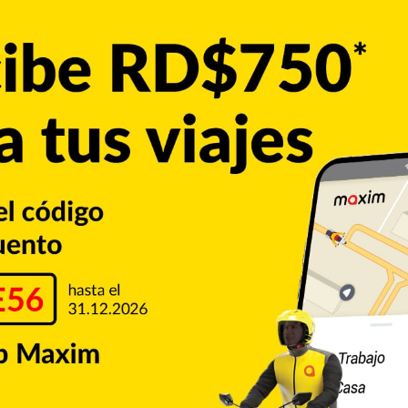
costuras, que puede viajar de manera consistente en las 95
el que logra sacar de paso a los bateadores, llegó a ser
go con los Cerveceros de Milwaukee,
illiams logró el premio Novato del Año en 2020, así como
ñas del 2020 y del 2023, distinción que recibe el mejor
e la MLB, Williams logró 68 salvamentos, con efectividad de
5 bateadores en 235.2 entradas lanzadas, alcanzando una
s, llevándolo a ser parte de las ediciones del Juego de
MLB
New York Mets