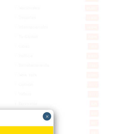
Nacionales
14.567
Deportes
11.494
Internacionales
10.846
Tu Ciudad
7.546
Cibao
7.109
Política
5.599
Entretenimiento
5.513
New York
2.649
Opinión
1.877
Videos
1.871
Economía
926
Salud
503
×
Saludable
367
Mi Espacio
280