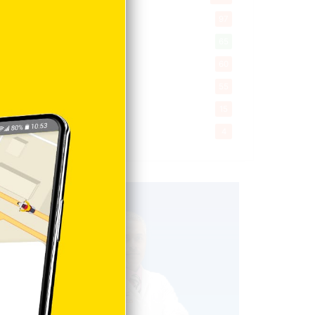
Encuestas
97
Tecnologia
65
Desde la matica
60
Policiales 56
55
Curiosidades
15
Gente056
4