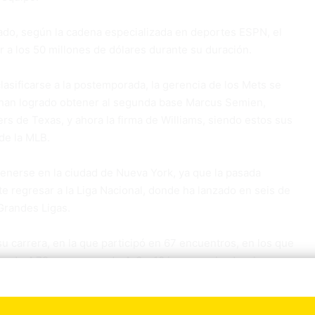
ado, según la cadena especializada en deportes ESPN, el
r a los 50 millones de dólares durante su duración.
asificarse a la postemporada, la gerencia de los Mets se
al han logrado obtener al segunda base Marcus Semien,
s de Texas, y ahora la firma de Williams, siendo estos sus
de la MLB.
tenerse en la ciudad de Nueva York, ya que la pasada
e regresar a la Liga Nacional, donde ha lanzado en seis de
Grandes Ligas.
u carrera, en la que participó en 67 encuentros, en los que
ue de 4.79, con marca de 4-6 y 18 juegos salvados, lo que
 Yanquis.
 con los Yanquis, los Mets apuestan a contar con el