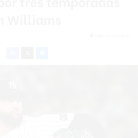
por tres temporadas
in Williams
2 minutos de lectura
Facebook
X
Messenger