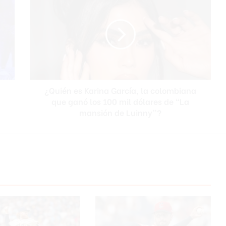
es
Karina
García,
la
colombiana
que
ganó
los
¿Quién es Karina García, la colombiana
100
mil
que ganó los 100 mil dólares de “La
dólares
mansión de Luinny”?
de
“La
mansión
de
Luinny”?