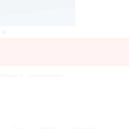
agram
SS
Acceso
i Espacio
Entretenimiento
Popular
Reciente
Comentarios