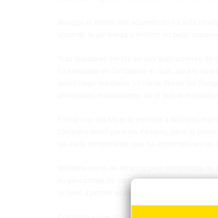
Aunque el monto del acuerdo no ha sido revel
acuerdo le garantiza a William un pago superio
Tras quedarse cortos en sus aspiraciones de cl
ha enfocado en fortalecer el club, para lo cu
quien llegó mediante un canje desde los Ranger
principales movimientos en el actual mercado 
Firmar con los Mets le permite a Williams man
campaña lanzó para los Yanquis, pero le permit
las siete temporadas que ha accionado en las 
Williams viene de tener la peor temporada de s
su porcentaje de carreras limpias permitidas f
lo llevó a perder el puesto de cerrador con los
Con todo y que no tuvo sus mejores resultados