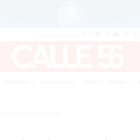
℃
Facebook
X
YouTube
Inst
R
18
San Francisco de Macoris
Nacionales
San Francisco
Videos
Opinión
M
das al relevista Devin Williams