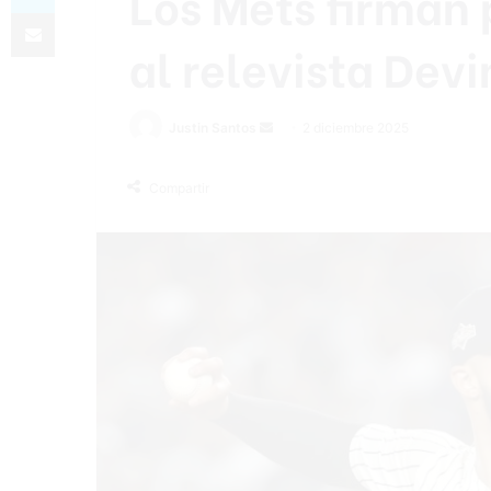
Los Mets firman 
Compartir por correo electrónico
al relevista Dev
Send
Justin Santos
2 diciembre 2025
an
email
Compartir