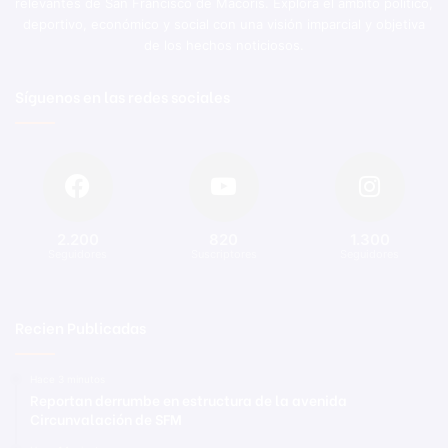
relevantes de San Francisco de Macorís. Explora el ámbito político,
deportivo, económico y social con una visión imparcial y objetiva
de los hechos noticiosos.
Síguenos en las redes sociales
2.200
820
1.300
Seguidores
Suscriptores
Seguidores
Recien Publicadas
Hace 3 minutos
Reportan derrumbe en estructura de la avenida
Circunvalación de SFM