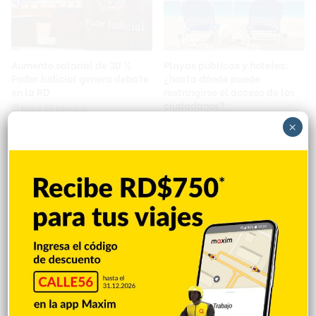
Aumento salarial de 30 %
Playas públicas y hoteles:
Poder Judicial genera debate
¿hasta dónde puede
en la RD
restringirse el acceso de los
ciudadanos?
Hace 57 minutos
Hace 2 horas
×
Banreservas recibe
Tres personas mueren en
nuevamente máxima
accidente de tránsito en Los
calificación AAA.do de
Ríos
Moody’s Local RD con
Hace 2 horas