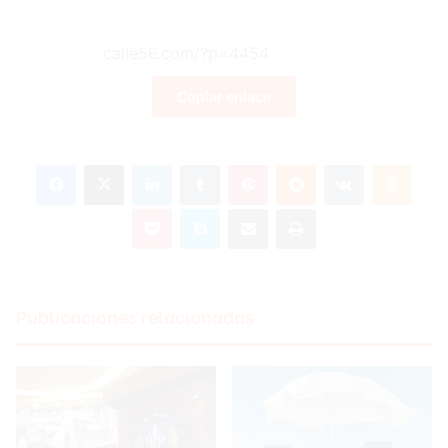
Copiar enlace
Facebook
X
LinkedIn
Tumblr
Pinterest
Reddit
VKontakte
Odnoklassniki
Pocket
Skype
Compartir por correo electrónico
Imprimir
Publicaciones relacionadas