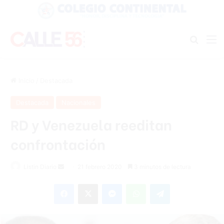
Buscar
M
Inicio
/
Destacada
Destacada
Nacionales
RD y Venezuela reeditan
confrontación
Listin Diario
S
21 febrero 2020
3 minutos de lectura
e
Facebook
X
Messenger
WhatsApp
Telegram
n
d
a