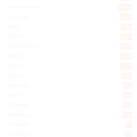
Internacionales
10.837
Tu Ciudad
7.536
Cibao
7.105
Política
5.594
Entretenimiento
5.511
New York
2.648
Opinión
1.877
Videos
1.871
Economía
924
Salud
502
Saludable
367
Mi Espacio
280
Encuestas
97
Tecnologia
65