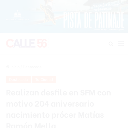
Buscar
M
Inicio
/
Destacada
Destacada
Tu Ciudad
Realizan desfile en SFM con
motivo 204 aniversario
nacimiento prócer Matías
Ramón Mella