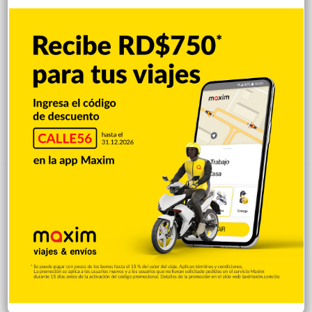
los de Duarte y Sánchez, en el Altar de la Patria.
David Díaz
Copiar enlace
Facebook
X
LinkedIn
Tumblr
Pinterest
Reddit
VKontakte
Odnoklassniki
Pocket
Skype
Compartir por correo electrónico
Imprimir
Publicaciones relacionadas