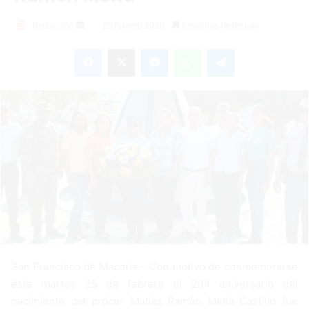
Redacción
S
25 febrero 2020
5 minutos de lectura
e
Facebook
X
Messenger
WhatsApp
Telegram
n
d
a
n
e
m
a
i
l
San Francisco de Macorís.- Con motivo de conmemorarse
éste martes 25 de febrero el 204 aniversario del
nacimiento del prócer Matías Ramón Mella Castillo fue