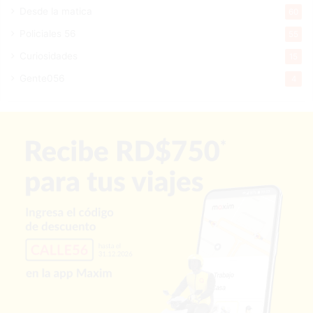
Desde la matica
60
Policiales 56
55
Curiosidades
15
Gente056
4