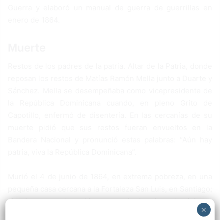
Guerra y elaboró un manual de guerra de guerrillas en
enero de 1864.
Muerte
Restos de los padres de la patria. Altar de la Patria, donde
reposan los restos de Matías Ramón Mella junto a Duarte y
Sánchez. Mella se desempeñaba como vicepresidente de
la República Dominicana cuando, en pleno Grito de
Capotillo, enfermó de disentería. En las cercanías de su
muerte pidió que sus restos fueran envueltos en la
Bandera Nacional y pronunció estas palabras: “Aún hay
patria, viva la República Dominicana”.
Murió el 4 de junio de 1864, en extrema pobreza, en una
pequeña casa cercana a la Fortaleza San Luis, en Santiago;
siendo enterrado cubierto por la bandera dominicana
×
como fuera su deseo. Sus restos se encuentran, junto a