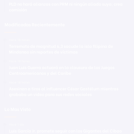
PLD no hará alianzas con PRM ni ningún aliado suyo; crea
comisión
Modificadas Recientemente
Hace 18 horas
Terremoto de magnitud 6,3 sacude la isla filipina de
Mindanao sin reportes de víctimas
Hace 18 horas
Juan Luis Guerra actuará en la clausura de los Juegos
Centroamericanos y del Caribe
Hace 18 horas
Asesinan a tiros al influencer César Gastélum mientras
grababa un video para sus redes sociales
Lo Mas Visto
Hace 1 día
Luis García Jr. promete seguir con los Gigantes del Cibao