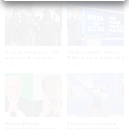
Salud de Santiago Hazim se
Abinader presenta Meta RD
puede atender en prisión
2036 como modelo desarrollo
Hace 1 minuto
Hace 5 minutos
Se agrava la crisis
RD retoma el quinto lugar
diplomática de Brasil con
tras una productiva jornada