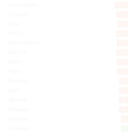
Internacionales
10.833
Tu Ciudad
7.532
Cibao
7.103
Política
5.592
Entretenimiento
5.510
New York
2.648
Opinión
1.877
Videos
1.871
Economía
923
Salud
502
Saludable
367
Mi Espacio
280
Encuestas
97
Tecnologia
65