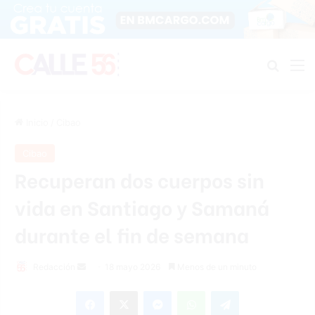
Buscar
M
Inicio
/
Cibao
Cibao
Recuperan dos cuerpos sin
vida en Santiago y Samaná
durante el fin de semana
Send
Redacción
18 mayo 2026
Menos de un minuto
an
Facebook
X
Messenger
WhatsApp
Telegram
email