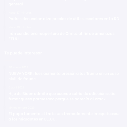
general
Hace 37 minutos
Padres denuncian alza precios de útiles escolares en la RD
Hace 39 minutos
Irán condiciona reapertura de Ormuz al fin de amenazas
EEUU
Te puede interesar
30 enero 2021
NUEVA YORK: Juez aumenta presión a los Trump en un caso
civil de fraude
6 abril 2021
Hijo de Biden admite que cuando sufría de adicción solía
fumar queso parmesano porque se parecía al crack
19 noviembre 2025
El papa lamenta el trato «extremadamente irrespetuoso»
a los migrantes en EE.UU.