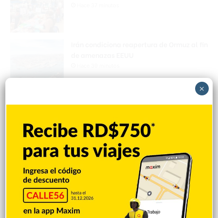
Hace 37 minutos
Irán condiciona reapertura de Ormuz al fin
de amenazas EEUU
Hace 39 minutos
×
Donald Trump culpa a Canadá de los
incendios forestales
Hace 41 minutos
Banreservas obtiene siete galardones en
los Effie Awards República Dominicana
2026
Hace 44 minutos