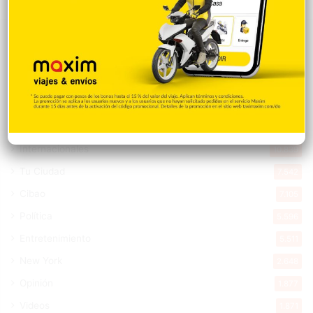
Explorar categorias
Destacada
16.354
Nacionales
14.561
Deportes
11.487
Internacionales
10.839
Tu Ciudad
7.542
Cibao
7.105
Política
5.596
Entretenimiento
5.511
New York
2.648
Opinión
1.877
Videos
1.871