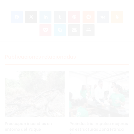
Facebook
X
LinkedIn
Tumblr
Pinterest
Reddit
VKontakte
Odnok
Pocket
Skype
Compartir por correo electrónico
Imprimir
Publicaciones relacionadas
Preocupan incendios en
Proindustria impulsa mejoras
entorno del Yaque
en estructuras Zona Franca