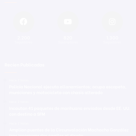
2.200
820
1.300
Seguidores
Suscriptores
Seguidores
Recien Publicadas
Hace 2 horas
Policía Nacional ejecuta allanamientos; ocupa escopeta,
municiones y motocicleta con chasis alterado
Hace 2 horas
Incautan 41 paquetes de marihuana enviados desde EE. UU.
con destino a SFM
Hace 2 horas
Amplían puentes de la Circunvalación Machacho González
tras incorporar dos carriles al diseño