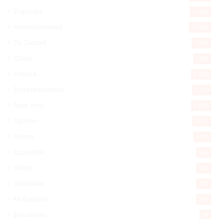
Deportes
11.494
Internacionales
10.846
Tu Ciudad
7.546
Cibao
7.109
Política
5.599
Entretenimiento
5.513
New York
2.649
Opinión
1.877
Videos
1.871
Economía
926
Salud
503
Saludable
367
Mi Espacio
280
Encuestas
97