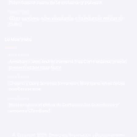
Piden buscar causa de la exclusión y pobreza
Hace 3 horas
EEUU sanciona ocho vinculados a la industria militar de
Cuba
Lo Mas Visto
Hace 3 horas
Arrestan a Jean Andrés Pumarol tras Corte ordenar prisión
preventiva por caso Naco
Hace 3 horas
Chourio y Gary Sánchez jonronean, May gana en su debut
con Cerveceros
Hace 3 horas
Mets arruinan el debut de Griffin con los Guardianes y
vencen a Cleveland
© Copyright 2026, Derechos Reservados | Orgullosamente