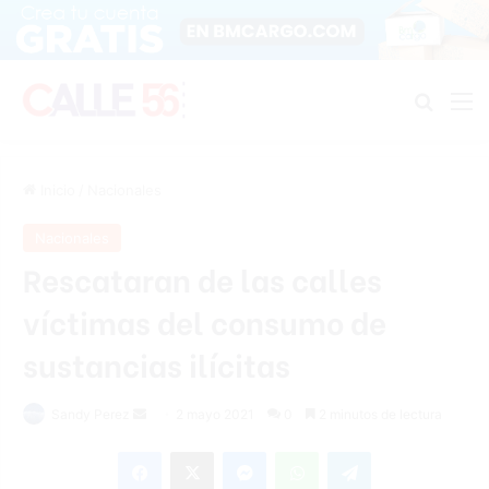
Buscar
M
Inicio
/
Nacionales
Nacionales
Rescataran de las calles
víctimas del consumo de
sustancias ilícitas
Send
Sandy Perez
2 mayo 2021
0
2 minutos de lectura
an
Facebook
X
Messenger
WhatsApp
Telegram
email