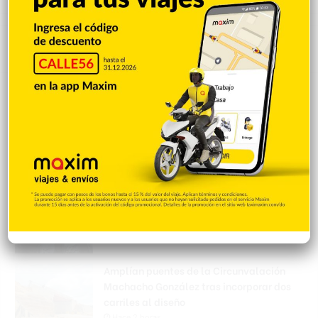
Popular
Reciente
Comentarios
Policía Nacional ejecuta allanamientos;
ocupa escopeta, municiones y
motocicleta con chasis alterado
Hace 2 horas
Incautan 41 paquetes de marihuana
enviados desde EE. UU. con destino a SFM
Hace 2 horas
Amplían puentes de la Circunvalación
Machacho González tras incorporar dos
carriles al diseño
Hace 2 horas