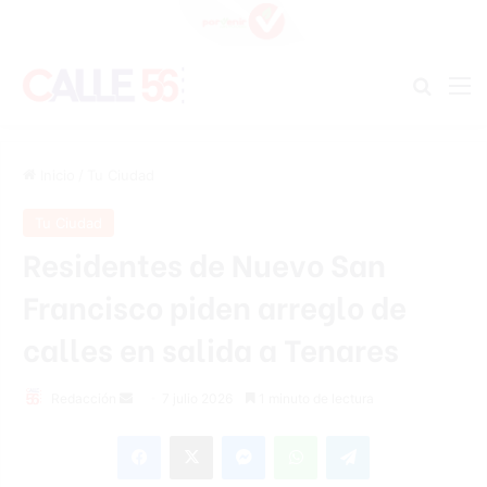
Buscar
M
Inicio
/
Tu Ciudad
Tu Ciudad
Residentes de Nuevo San
Francisco piden arreglo de
calles en salida a Tenares
Send
Redacción
7 julio 2026
1 minuto de lectura
an
Facebook
X
Messenger
WhatsApp
Telegram
email