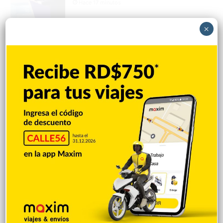
Hace 17 minutos
×
Omar plantea alianza FP-PLD para las
elecciones del 2028
Hace 19 minutos
Rusia condiciona paz a no ingreso de
Ucrania a la OTAN
Hace 21 minutos
Explorar categorias
Destacada
16.366
Nacionales
14.571
Deportes
11.498