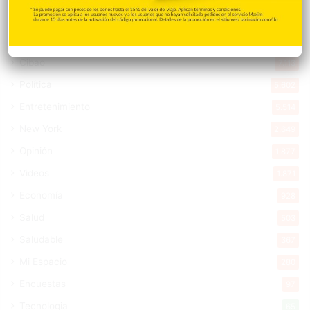
Internacionales
10.850
Tu Ciudad
7.546
Cibao
7.113
Política
5.602
Entretenimiento
5.514
New York
2.649
Opinión
1.877
Videos
1.871
Economía
928
Salud
503
Saludable
367
Mi Espacio
280
Encuestas
97
Tecnologia
65