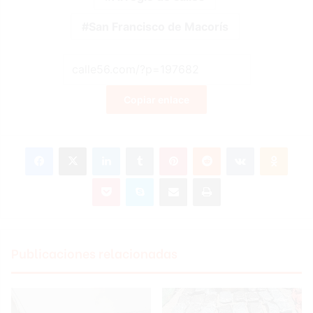
San Francisco de Macorís
Copiar enlace
Facebook
X
LinkedIn
Tumblr
Pinterest
Reddit
VKontakte
Odnok
Pocket
Skype
Compartir por correo electrónico
Imprimir
Publicaciones relacionadas