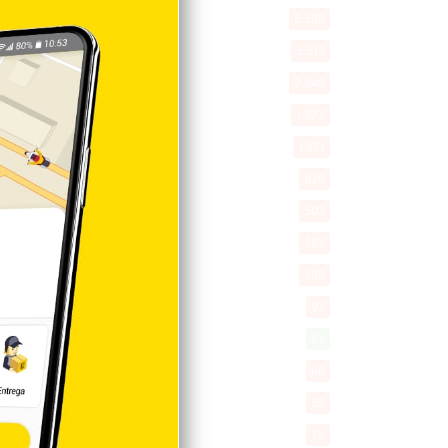
Política
5.599
Entretenimiento
5.513
New York
2.649
Opinión
1.877
Videos
1.871
Economía
926
Salud
503
Saludable
367
Mi Espacio
280
Encuestas
97
Tecnologia
65
Desde la matica
60
Policiales 56
55
Curiosidades
15