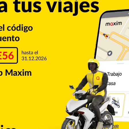
Rusia
Ucrania
Copiar enlace
umblr
Pinterest
Reddit
VKontakte
Odnoklassniki
Pocket
Skype
Compartir por correo electrónico
Imprimir