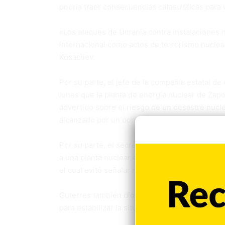
podría traer consecuencias catastróficas para v
«Los ataques de Ucrania contra instalaciones 
internacional como actos de terrorismo nuclea
Kósachev.
Por su parte, el jefe de la compañía estatal d
lunes que la planta de energía nuclear de Zapor
advertido sobre el riesgo de un desastre nucle
alcanzado por un bombardeo.
Por su parte, el secretario general de la ONU,
a una planta nuclear es «una misión suicida», e
el cual evitó señalar responsables.
Guterres también dio su apoyo al Organismo In
para estabilizar la situación general de la zona