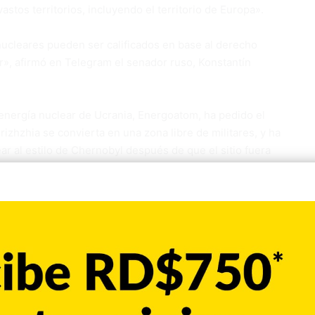
astos territorios, incluyendo el territorio de Europa».
nucleares pueden ser calificados en base al derecho
r», afirmó en Telegram el senador ruso, Konstantín
e energía nuclear de Ucrania, Energoatom, ha pedido el
izhzhia se convierta en una zona libre de militares, y ha
ar al estilo de Chernobyl después de que el sitio fuera
 Antonio Guterres, advirtió este lunes que cualquier ataque
n referencia al ataque contra la nuclear de Zaporiyia, sobre
ternacional de la Energía Atómica (OIEA) y sus esfuerzos
 y acceder a la planta nuclear.