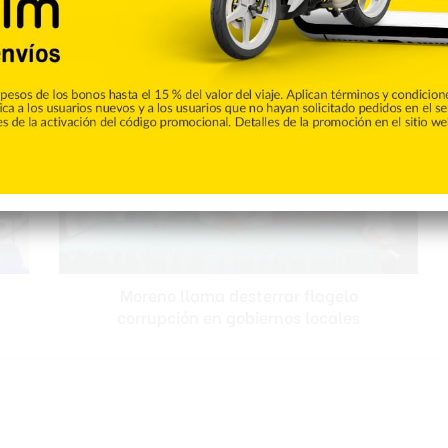
Moreno
llama
desterrar
flagelo
corrupción
en
gobiernos
locales
Moreno llama desterrar flagelo
corrupción en gobiernos locales