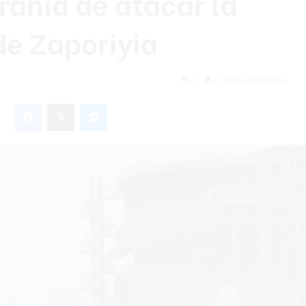
rania de atacar la
de Zaporiyia
0
1 minuto de lectura
Facebook
X
Messenger