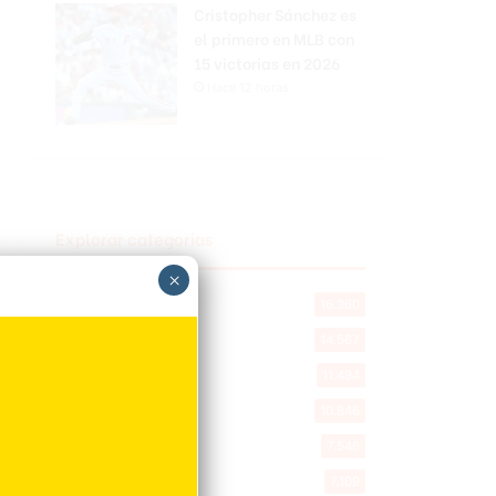
Cristopher Sánchez es
el primero en MLB con
15 victorias en 2026
Hace 12 horas
Explorar categorias
×
Destacada
16.360
Nacionales
14.567
Deportes
11.494
Internacionales
10.846
Tu Ciudad
7.546
Cibao
7.109