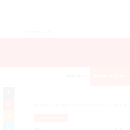
7 agosto 2026
Noticias
Internacionales
Tumblr
Pinterest
Inicio
/
Internacionales
/
Rusia acusa a Ucrania de a
Odnoklassniki
Internacionales
Skype