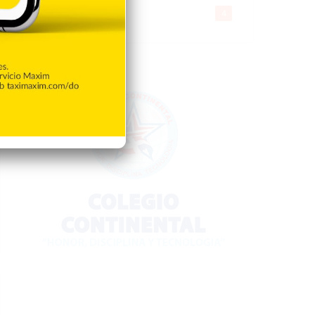
Gente056
4