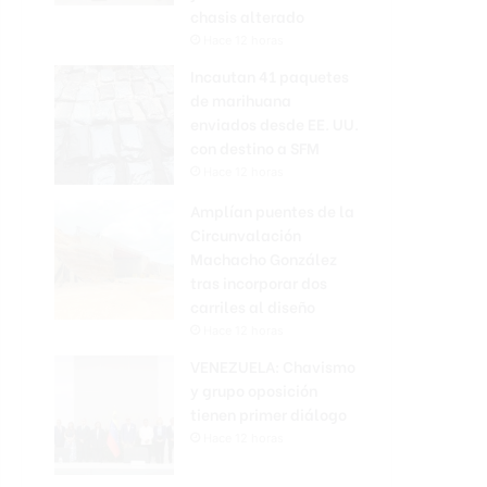
chasis alterado
Hace 12 horas
Incautan 41 paquetes
de marihuana
enviados desde EE. UU.
con destino a SFM
Hace 12 horas
Amplían puentes de la
Circunvalación
Machacho González
tras incorporar dos
carriles al diseño
Hace 12 horas
VENEZUELA: Chavismo
y grupo oposición
tienen primer diálogo
Hace 12 horas