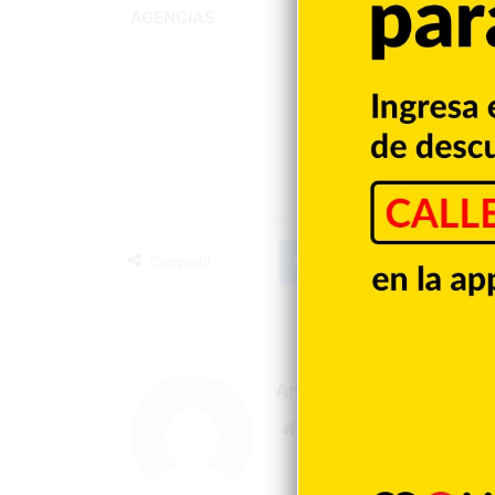
AGENCIAS
Guerra
Facebook
X
LinkedIn
T
Compartir
Angelica Seurin
Sitio
web