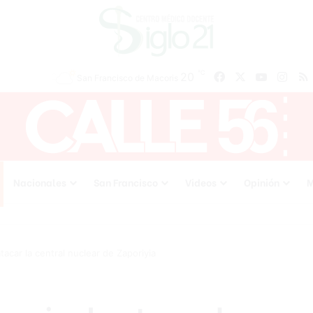
℃
Facebook
X
YouTube
Inst
20
San Francisco de Macoris
Nacionales
San Francisco
Videos
Opinión
M
tacar la central nuclear de Zaporiyia