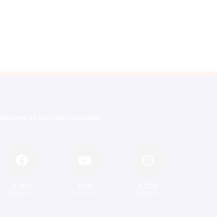
íguenos en las redes sociales
2.200
820
1.300
Seguidores
Suscriptores
Seguidores