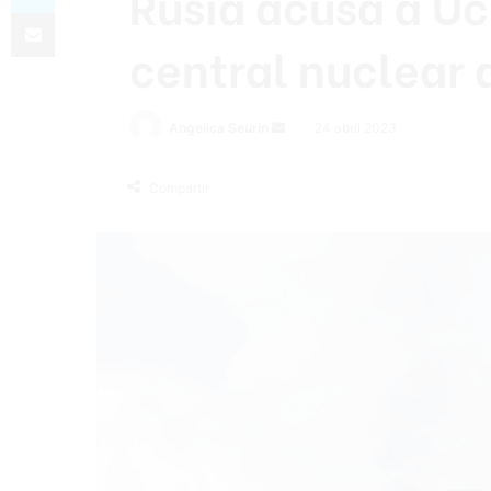
Rusia acusa a Uc
Compartir por correo electrónico
central nuclear 
Send
Angelica Seurin
24 abril 2023
an
email
Compartir