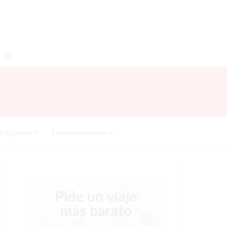
agram
RSS
Acceso
i Espacio
Entretenimiento