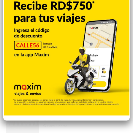
Popular
Reciente
Comentarios
El papa se reunirá con víctima de abusos
en su próxima visita a Francia
Hace 5 horas
Accidente deja un muerto; familia
cuestiona la detención del presunto
implicado
Hace 5 horas
Incautan 303 paquetes de cocaína
ocultas en el piso de contenedor en Puerto
Caucedo
Hace 5 horas