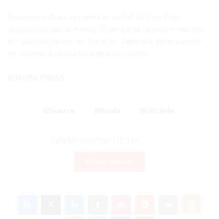
Esta nueva ofensiva contra la ciudad de Kiev llega
después de que al menos 15 personas resultaran heridas
por ataques de drones rusos en Zaporiyia, en el sureste
de Ucrania, a última hora de este sábado.
EUROPA PRESS
Guerra
Rusia
Ucrania
Copiar enlace
Facebook
X
LinkedIn
Tumblr
Pinterest
Reddit
VKontakte
Odnok
Pocket
Skype
Compartir por correo electrónico
Imprimir