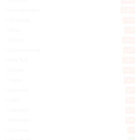
Deportes
11.499
Internacionales
10.855
Tu Ciudad
7.547
Cibao
7.113
Política
5.603
Entretenimiento
5.516
New York
2.650
Opinión
1.877
Videos
1.871
Economía
928
Salud
503
Saludable
367
Mi Espacio
280
Encuestas
97