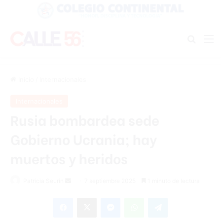
Buscar
M
Inicio
/
Internacionales
Internacionales
Rusia bombardea sede
Gobierno Ucrania; hay
muertos y heridos
Send
Patricia Seurin
7 septiembre 2025
1 minuto de lectura
an
Facebook
X
Messenger
WhatsApp
Telegram
email