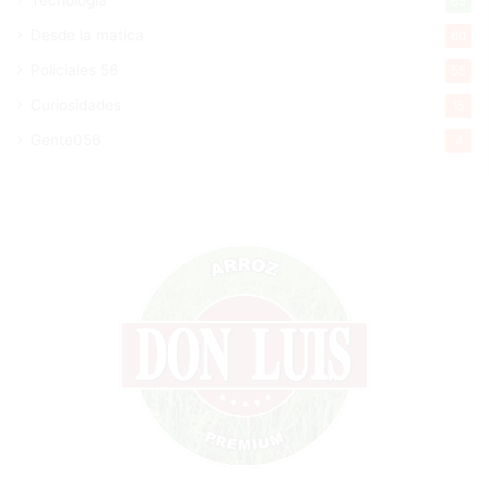
Tecnologia
65
Desde la matica
60
Policiales 56
55
Curiosidades
15
Gente056
4