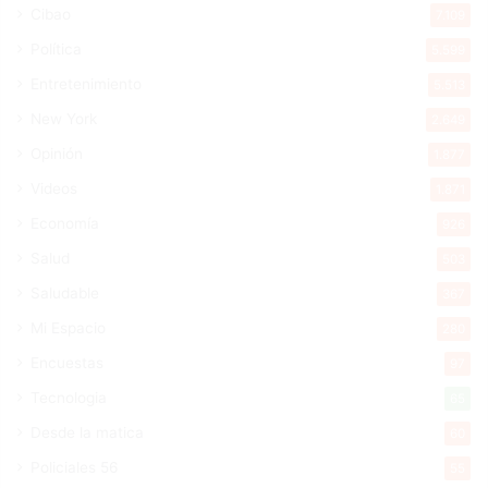
Cibao
7.109
Política
5.599
Entretenimiento
5.513
New York
2.649
Opinión
1.877
Videos
1.871
Economía
926
Salud
503
Saludable
367
Mi Espacio
280
Encuestas
97
Tecnologia
65
Desde la matica
60
Policiales 56
55