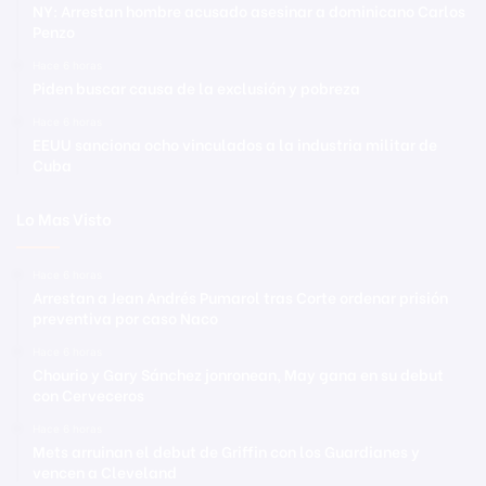
NY: Arrestan hombre acusado asesinar a dominicano Carlos
Penzo
Hace 6 horas
Piden buscar causa de la exclusión y pobreza
Hace 6 horas
EEUU sanciona ocho vinculados a la industria militar de
Cuba
Lo Mas Visto
Hace 6 horas
Arrestan a Jean Andrés Pumarol tras Corte ordenar prisión
preventiva por caso Naco
Hace 6 horas
Chourio y Gary Sánchez jonronean, May gana en su debut
con Cerveceros
Hace 6 horas
Mets arruinan el debut de Griffin con los Guardianes y
vencen a Cleveland