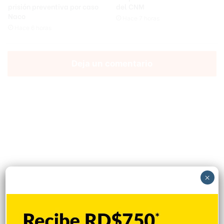
prisión preventiva por caso
del CNM
Naco
Hace 7 horas
Hace 6 horas
Deja un comentario
×