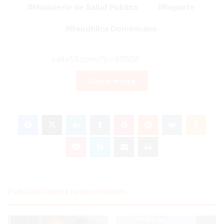
Ministerio de Salud Pública
Reporte
República Dominicana
Copiar enlace
Facebook
X
LinkedIn
Tumblr
Pinterest
Reddit
VKontakte
Odnok
Pocket
Skype
Compartir por correo electrónico
Imprimir
Publicaciones relacionadas