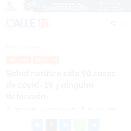
Buscar
M
Inicio
/
Destacada
Destacada
Nacionales
Salud notifica sólo 90 casos
de covid-19 y ninguna
defunción
Send
Redacción
15 marzo 2022
0
1 minuto de lectura
an
Facebook
X
Messenger
WhatsApp
Telegram
email