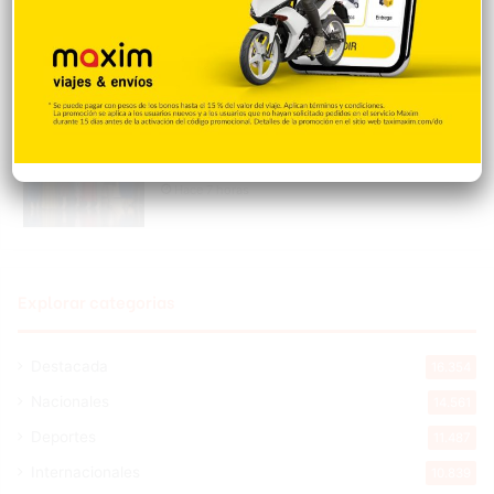
incendios forestales
Hace 7 horas
Banreservas obtiene siete galardones en
los Effie Awards República Dominicana
2026
Hace 7 horas
Explorar categorias
Destacada
16.354
Nacionales
14.561
Deportes
11.487
Internacionales
10.839