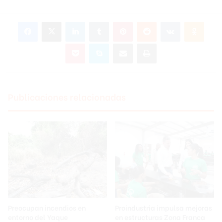
Facebook
X
LinkedIn
Tumblr
Pinterest
Reddit
VKontakte
Odnok
Pocket
Skype
Compartir por correo electrónico
Imprimir
Publicaciones relacionadas
Preocupan incendios en
Proindustria impulsa mejoras
entorno del Yaque
en estructuras Zona Franca