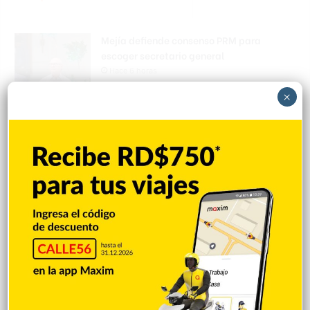
Mejía defiende consenso PRM para
escoger secretario general
Hace 6 horas
×
Padres denuncian alza precios de útiles
escolares en la RD
Hace 6 horas
Irán condiciona reapertura de Ormuz al fin
de amenazas EEUU
Hace 6 horas
Donald Trump culpa a Canadá de los