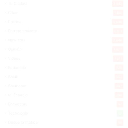
Tu Ciudad
7.542
Cibao
7.105
Política
5.596
Entretenimiento
5.511
New York
2.648
Opinión
1.877
Videos
1.871
Economía
925
Salud
502
Saludable
367
Mi Espacio
280
Encuestas
97
Tecnologia
65
Desde la matica
60