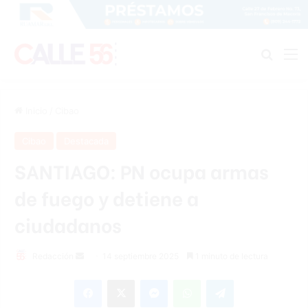
Buscar
M
Inicio
/
Cibao
Cibao
Destacada
SANTIAGO: PN ocupa armas
de fuego y detiene a
ciudadanos
Send
Redacción
14 septiembre 2025
1 minuto de lectura
an
Facebook
X
Messenger
WhatsApp
Telegram
email