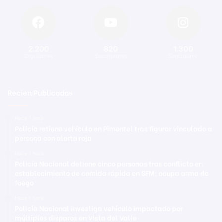
2.200
820
1.300
Seguidores
Suscriptores
Seguidores
Recien Publicadas
Hace 1 hora
Policía retiene vehículo en Pimentel tras figurar vinculado a
persona con alerta roja
Hace 1 hora
Policía Nacional detiene cinco personas tras conflicto en
establecimiento de comida rápida en SFM; ocupa arma de
fuego
Hace 1 hora
Policía Nacional investiga vehículo impactado por
múltiples disparos en Vista del Valle