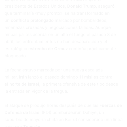
presidente de Estados Unidos,
Donald Trump
, aseguró
que terminaría «muy pronto», se ha transformado en
un
conflicto prolongado
marcado por bombardeos,
amenazas cruzadas y negociaciones fallidas. Aunque
ambas partes acordaron un alto el fuego el pasado 8 de
abril, los enfrentamientos no han desaparecido y el
estratégico
estrecho de Ormuz
continúa prácticamente
bloqueado.
La fecha estuvo marcada por una nueva escalada
militar.
Irán
lanzó el pasado domingo
11 misiles
contra
el
norte de Israel
, la primera ofensiva de este tipo desde
la entrada en vigor de la tregua.
El ataque se produjo horas después de que las
Fuerzas de
Defensa de Israel
(FDI) bombardearan Dahiye, un
suburbio de mayoría chiita en Beirut considerado una línea
roja para
Teherán
.