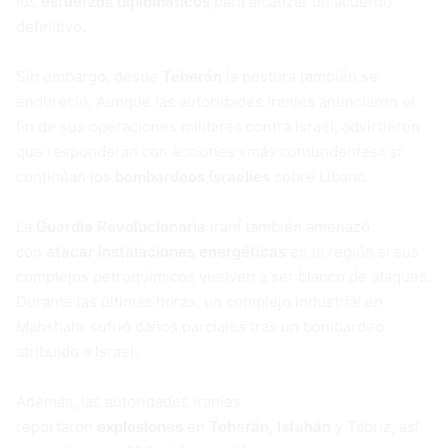
los
esfuerzos diplomáticos
para alcanzar un acuerdo
definitivo.
Sin embargo, desde
Teherán
la postura también se
endureció. Aunque las autoridades iraníes anunciaron el
fin de sus operaciones militares contra Israel, advirtieron
que responderán con acciones «más contundentes» si
continúan los
bombardeos israelíes
sobre Líbano.
La
Guardia Revolucionaria
iraní también amenazó
con
atacar instalaciones energéticas
en la región si sus
complejos petroquímicos vuelven a ser blanco de ataques.
Durante las últimas horas, un complejo industrial en
Mahshahr sufrió daños parciales tras un bombardeo
atribuido a Israel.
Además, las autoridades iraníes
reportaron
explosiones
en
Teherán
,
Isfahán
y Tabriz, así