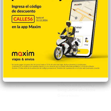
Circunvalación de SFM: siete
Evacúan edificios y
años después, cambia de
hospitales en Panamá por el
rumbo y enfrenta reclamos
fuerte sismo con epicentro en
por terrenos
Colombia
Hace 1 hora
Hace 2 horas
COLOMBIA: Aumentan a 75 los
Terremoto de 7.4 en Colombia
muertos por terremoto 7,4
deja al menos 18 muertos,
edificios colapsados y
Hace 2 horas
aeropuertos afectados
Hace 4 horas