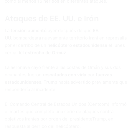
como al menos
15 heridos
en diferentes ataques.
Ataques de
EE. UU.
e
Irán
La
tensión aumentó
ayer después de que
EE.
UU.
bombardeara nuevamente territorio iraní en represalia
por el derribo de un
helicóptero estadounidense
el lunes
cerca del
estrecho de Ormuz
.
La aeronave cayó frente a las costas de Omán y sus dos
ocupantes fueron
rescatados con vida
por
fuerzas
estadounidenses
.
Trump
había advertido previamente que
respondería al incidente.
El Comando Central de Estados Unidos (Centcom) informó
el martes que completó una serie de ataques contra
objetivos iraníes por orden del presidenteTrump, en
respuesta al derribo del helicóptero.