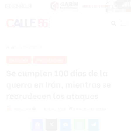
Buscar
M
Inicio
/
Destacada
Destacada
Internacionales
Se cumplen 100 días de la
guerra en Irán, mientras se
recrudecen los ataques
Send
Redacción
10 junio 2026
3 minutos de lectura
an
Facebook
X
Messenger
WhatsApp
Telegram
email