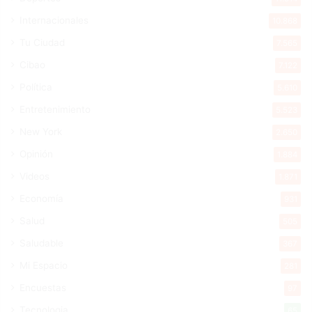
Internacionales
10.868
Tu Ciudad
7.565
Cibao
7.122
Política
5.610
Entretenimiento
5.523
New York
2.650
Opinión
1.884
Videos
1.871
Economía
931
Salud
505
Saludable
367
Mi Espacio
281
Encuestas
97
Tecnologia
65