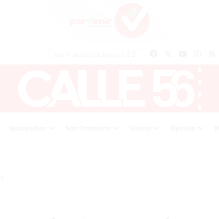
℃
23
Facebook
X
YouTube
Inst
San Francisco de Macoris
Nacionales
San Francisco
Videos
Opinión
M
ez