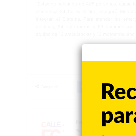
“Estamos hablando de 485 personas, capacitad
asistencia 24 horas al día”, aseguró Montalv
integran el Sistema. Para atender las emer
médicos, 24 enfermeras y 69 paramédicos, 
equipo de 13 ambulancias y 13 motoambulanci
Facebook
X
LinkedIn
Tumblr
Compartir
Redacción
Bienvenidos a la página oficial 