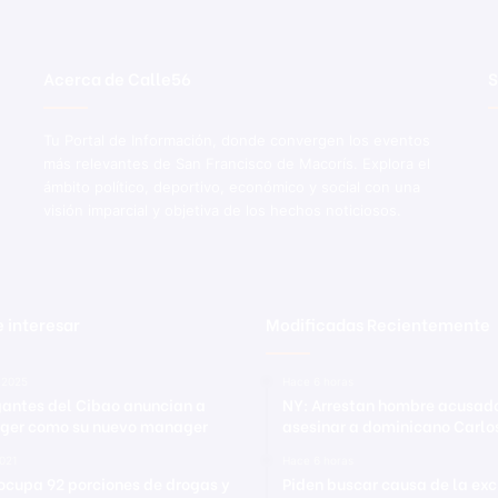
a
d
o
Acerca de Calle56
S
s
e
n
Tu Portal de Información, donde convergen los eventos
t
más relevantes de San Francisco de Macorís. Explora el
i
ámbito político, deportivo, económico y social con una
d
visión imparcial y objetiva de los hechos noticiosos.
a
d
e
s
d
 interesar
Modificadas Recientemente
e
l
a
 2025
Hace 6 horas
gantes del Cibao anuncian a
NY: Arrestan hombre acusad
p
eger como su nuevo manager
asesinar a dominicano Carlo
r
o
021
Hace 6 horas
v
cupa 92 porciones de drogas y
Piden buscar causa de la exc
i