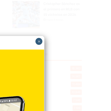
Cristopher Sánchez es
el primero en MLB con
15 victorias en 2026
Hace 6 horas
×
Explorar categorias
Destacada
16.360
Nacionales
14.567
Deportes
11.494
Internacionales
10.846
Tu Ciudad
7.546
Cibao
7.109