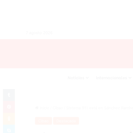
7 agosto 2026
Noticias
Internacionales
Tumblr
Pinterest
Inicio
/
Cibao
/
Sistema 911 está en Sánchez Ramír
Odnoklassniki
Cibao
Destacada
Skype