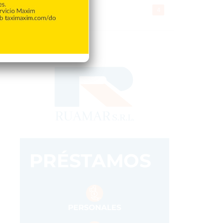
Gente056
4