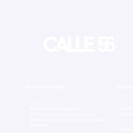
Recien Publicadas
Te puede
Hace 5 horas
14 marzo
Policía Nacional ejecuta
Los Gi
allanamientos; ocupa escopeta,
José L
municiones y motocicleta con chasis
3 mayo 2
alterado
DNCD o