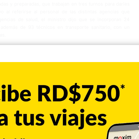
as y preparadas, que trabajan en tres turnos para darles
o al referirse al personal de las distintas agencias que
gencias de salud, el ministro dijo que se incorporan 24
además de 93 técnicos en transporte sanitario, con un
as.
Copiar enlace
Pinterest
Reddit
VKontakte
Odnoklassniki
Pocket
Skype
Compartir por correo electrónico
Imprimir
de CALLE56. Aquí podrás encontrar las ultimas noticias del