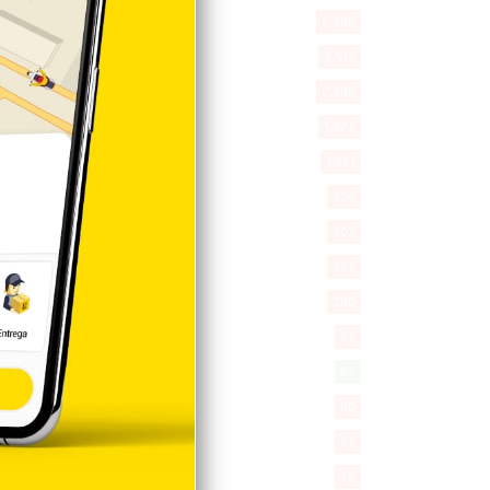
Política
5.599
Entretenimiento
5.513
New York
2.649
Opinión
1.877
Videos
1.871
Economía
926
Salud
503
Saludable
367
Mi Espacio
280
Encuestas
97
Tecnologia
65
Desde la matica
60
Policiales 56
55
Curiosidades
15