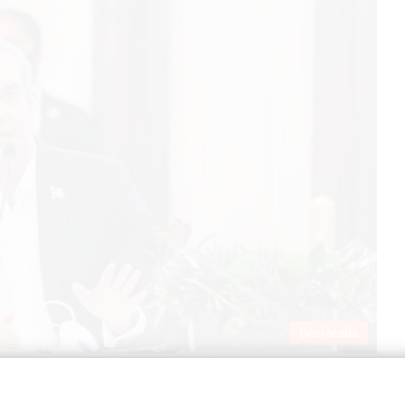
Destacada
0
ajará este domingo a la