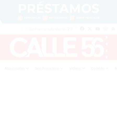
℃
23
Facebook
X
YouTube
Inst
San Francisco de Macoris
Nacionales
San Francisco
Videos
Opinión
M