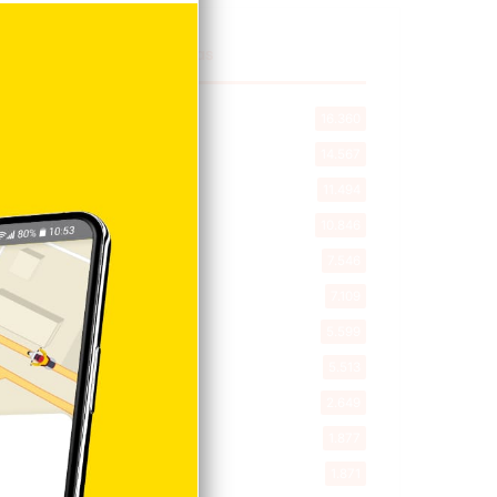
Explorar categorias
Destacada
16.360
Nacionales
14.567
Deportes
11.494
Internacionales
10.846
Tu Ciudad
7.546
Cibao
7.109
Política
5.599
Entretenimiento
5.513
New York
2.649
Opinión
1.877
Videos
1.871