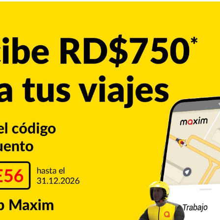
ará este domingo una agenda de trabajo en el Palacio
 viajará a Samaná. El domingo a las 11 de la mañana, el
o a la Policía Nacional en el Salón Las Cariátides de la Casa de