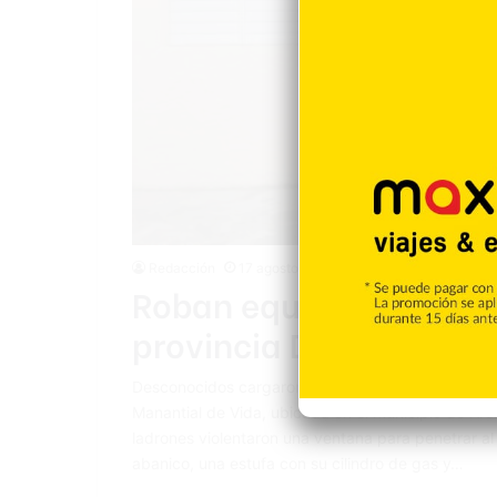
Redacción
17 agosto 2021
Roban equipos y dinero
provincia Duarte
Desconocidos cargaron con equipos de audio, diner
Manantial de Vida, ubicada en el municipio de Aren
ladrones violentaron una ventana para penetrar al 
abanico, una estufa con su cilindro de gas y…