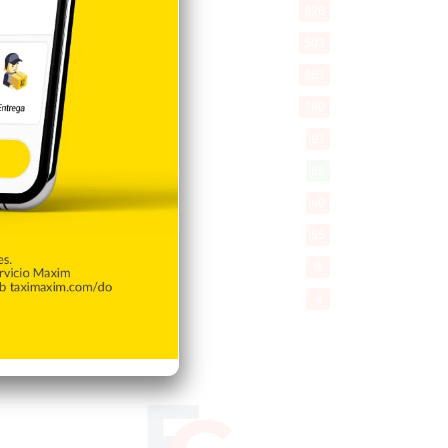
Economía
926
Salud
503
Saludable
367
Mi Espacio
280
Encuestas
97
Tecnologia
65
Desde la matica
60
Policiales 56
55
Curiosidades
15
Gente056
4