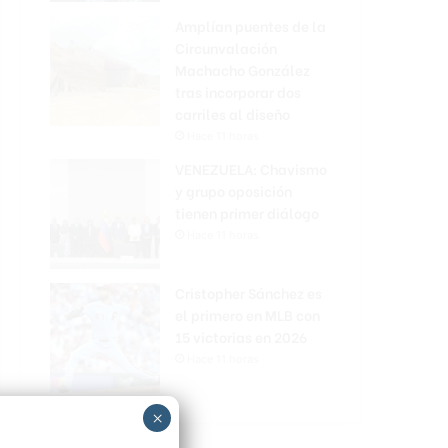
Amplían puentes de la
Circunvalación
Machacho González
tras incorporar dos
carriles al diseño
Hace 11 horas
VENEZUELA: Chavismo
y grupo oposición
tienen primer diálogo
Hace 11 horas
Cristopher Sánchez es
el primero en MLB con
15 victorias en 2026
Hace 11 horas
×