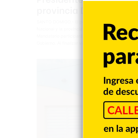
provincia Duarte
SANTO DOMIGO.- El presidente Luis Abinader agot
Nacional y la provincia Duarte. Mientras, el lunes
Mandatario participará en una rueda de prensa junt
Gobierno. Al finalizar viajará…