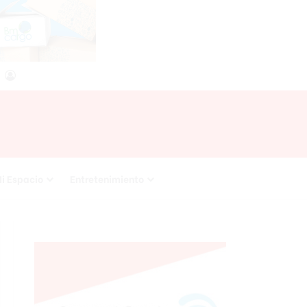
agram
RSS
Acceso
i Espacio
Entretenimiento