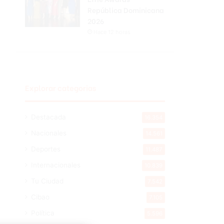
República Dominicana
2026
Hace 12 horas
Explorar categorias
Destacada
16.354
Nacionales
14.561
Deportes
11.487
Internacionales
10.839
Tu Ciudad
7.542
Cibao
7.105
Política
5.596