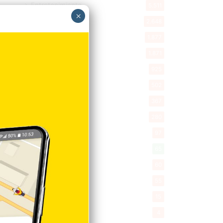
Entretenimiento
5.511
×
New York
2.648
Opinión
1.877
Videos
1.871
Economía
925
Salud
502
Saludable
367
Mi Espacio
280
Encuestas
97
Tecnologia
65
Desde la matica
60
Policiales 56
55
Curiosidades
15
Gente056
4