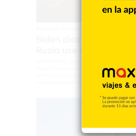
Redacción
23 marzo 2022
Biden dice que hay un
Rusia use armas quími
WASHINGTON.- El presidente estadounidense, Joe
de que Rusia utilice armas químicas en Ucrania, m
donde participará en reuniones con los aliados p
una amenaza real», afirmó Biden, quien participar