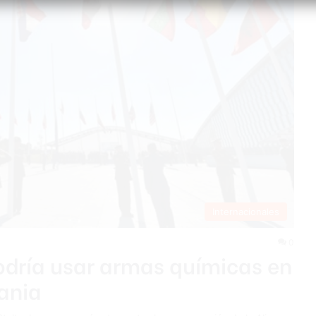
Internacionales
0
odría usar armas químicas en
ania