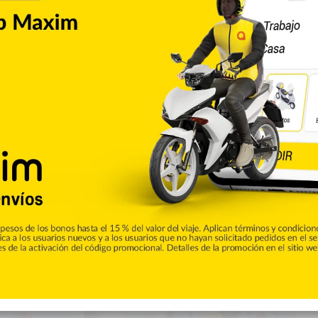
Internacionales
0
a “amenaza real” de que
cas en Ucrania
 Biden, subrayó este miércoles que hay una «amenaza real»
inutos antes de abordar el avión para despegar hacia Bruselas
ara remarcar la unidad de Occidente ante Moscú. «Creo que hay
á en la capital belga en reuniones…