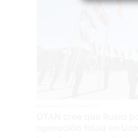
Angelica Seurin
15 marzo 2022
OTAN cree que Rusia p
operación falsa en Ucr