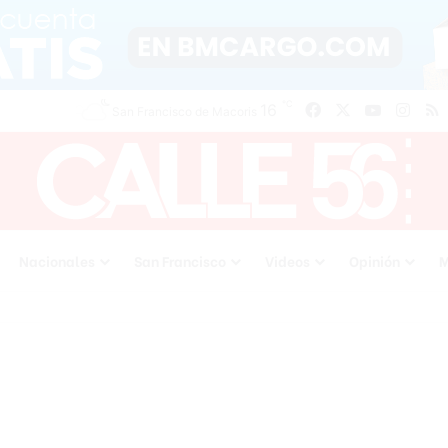
℃
16
Facebook
X
YouTube
Inst
San Francisco de Macoris
Nacionales
San Francisco
Videos
Opinión
M