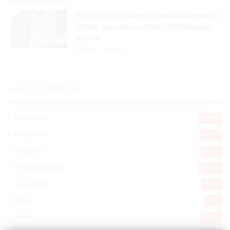
ITBIS e ISR impulsan las recaudaciones de
la DGII; superan los RD$81,475 millones
en julio
Hace 13 minutos
Explorar categorias
Destacada
16.366
Nacionales
14.571
Deportes
11.498
Internacionales
10.849
Tu Ciudad
7.546
Cibao
7.112
Política
5.600