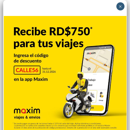
Entretenimiento
5.514
×
New York
2.649
Opinión
1.877
Videos
1.871
Economía
928
Salud
503
Saludable
367
Mi Espacio
280
Encuestas
97
Tecnologia
65
Desde la matica
60
Policiales 56
55
Curiosidades
15
Gente056
4