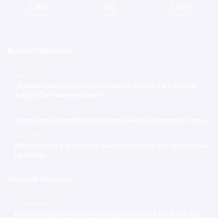
2.200
820
1.300
Seguidores
Suscriptores
Seguidores
Recien Publicadas
Hace 4 horas
¿Cuáles deportes no dieron ninguna medalla a RD en los
Juegos Centroamericanos?
Hace 5 horas
Inician socialización sobre demolición en Hospedaje Yaque
Hace 5 horas
Matan a tiros a un hombre durante protesta por vertedero en
La Cuaba
Te puede interesar
14 septiembre 2023
Bravos aseguran sexto título seguido en el Este de la Liga