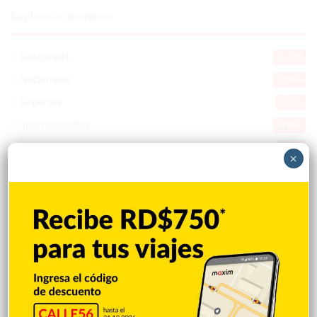
Explorar categorias
Destacada
16.378
Nacionales
14.586
Deportes
11.513
Internacionales
10.865
Tu Ciudad
7.555
×
Cibao
7.121
Política
5.610
Entretenimiento
5.523
New York
2.650
Opinión
1.884
Videos
1.871
Economía
931