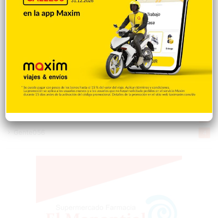
Salud
505
Saludable
367
Mi Espacio
281
Encuestas
97
Tecnologia
65
Desde la matica
60
Policiales 56
55
Curiosidades
15
Gente056
4