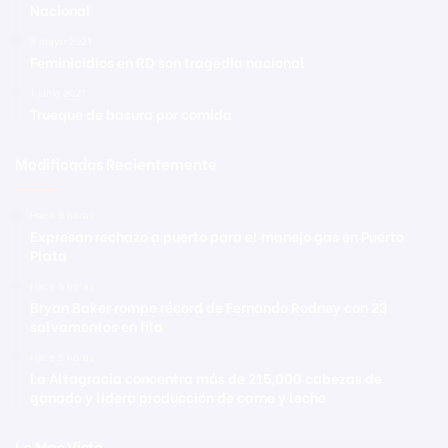
Nacional
5 mayo 2021
Feminicidios en RD son tragedia nacional
1 junio 2021
Trueque de basura por comida
Modificadas Recientemente
Hace 5 horas
Expresan rechazo a puerto para el manejo gas en Puerto
Plata
Hace 5 horas
Bryan Baker rompe récord de Fernando Rodney con 23
salvamentos en fila
Hace 5 horas
La Altagracia concentra más de 215,000 cabezas de
ganado y lidera producción de carne y leche
Lo Mas Visto