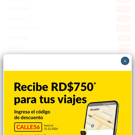
Nacionales
14.567
Deportes
11.494
Internacionales
10.846
Tu Ciudad
7.546
Cibao
7.109
Política
5.599
×
Entretenimiento
5.513
New York
2.649
Opinión
1.877
Videos
1.871
Economía
926
Salud
503
Saludable
367
Mi Espacio
280