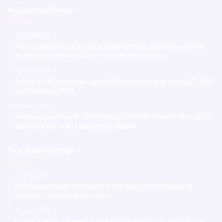
Recien Publicadas
Hace 22 horas
Policía Nacional ejecuta allanamientos; ocupa escopeta,
municiones y motocicleta con chasis alterado
Hace 22 horas
Incautan 41 paquetes de marihuana enviados desde EE. UU.
con destino a SFM
Hace 22 horas
Amplían puentes de la Circunvalación Machacho González
tras incorporar dos carriles al diseño
Te puede interesar
5 abril 2026
Freeman y Pages conducen a los Dodgers a obtener la
victoria sobre los Nacionales
20 marzo 2024
Irving, Doncic lideran la victoria de Mavericks ante Spurs