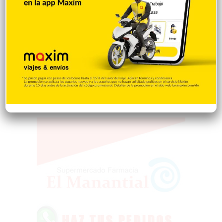
Encuestas
97
Tecnologia
65
Desde la matica
60
Policiales 56
55
Curiosidades
15
Gente056
4