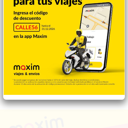
Videos
1.871
Economía
925
Salud
502
Saludable
367
Mi Espacio
280
Encuestas
97
Tecnologia
65
Desde la matica
60
Policiales 56
55
Curiosidades
15
Gente056
4