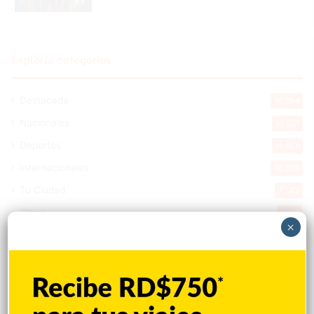
Explorar categorias
Destacada
16.354
Nacionales
14.561
Deportes
11.487
Internacionales
10.839
Tu Ciudad
7.542
Cibao
7.105
×
Política
5.596
Entretenimiento
5.511
New York
2.648
Opinión
1.877