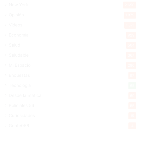
New York
2.650
Opinión
1.879
Videos
1.871
Economía
929
Salud
504
Saludable
367
Mi Espacio
280
Encuestas
97
Tecnologia
65
Desde la matica
60
Policiales 56
55
Curiosidades
15
Gente056
4