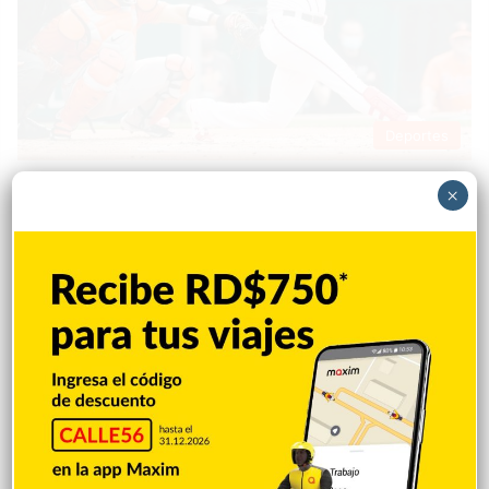
Deportes
Sandy Perez
12 julio 2021
0
×
Juan Soto tiene un reto en el Derby de
Jonrones
El jardinero dominicano Juan Soto dice que jugar con público
tiene un sentimiento muy diferente al de los estadios vacíos
como consecuencia de la pandemia. Cuando jugó por primera
vez con público luego de que se cerraran los parques, dijo que
sintió una alegría muy particular. Este lunes, cuando se
enfrente cara a cara en primera ronda al sensacional Shohei…