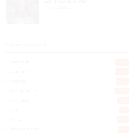
está añorando al PLD”
Hace 24 minutos
Explorar categorias
Destacada
16.372
Nacionales
14.577
Deportes
11.504
Internacionales
10.858
Tu Ciudad
7.548
Cibao
7.116
Política
5.604
Entretenimiento
5.519