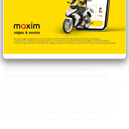
Deportes
Redacción
8 julio 2021
0
Dominicano Juan Soto confirma su
participación en el Derby de Jonrones
WASHINGTON.- El jardinero dominicano Juan Soto será una de
las principales atracciones para el Home Run Derby que será
celebrado el próximo 12 de julio. Soto hizo el anuncio oficial a
través de sus redes sociales y se unirá a Matt Olson, Shohei
Ohtani, Trey Mancini, Trevor Story, el venezolano Salvador
Pérez y el vigente campeón, Pete Alonso, quien se…