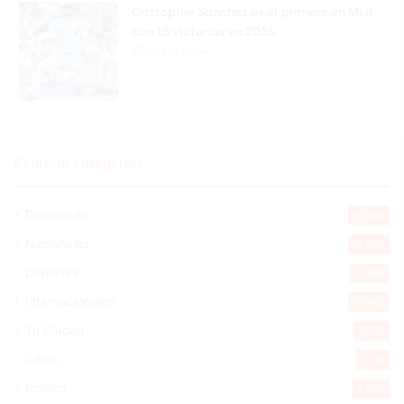
Cristopher Sánchez es el primero en MLB
con 15 victorias en 2026
Hace 15 horas
Explorar categorias
Destacada
16.360
Nacionales
14.567
Deportes
11.494
Internacionales
10.846
Tu Ciudad
7.546
Cibao
7.109
Política
5.599