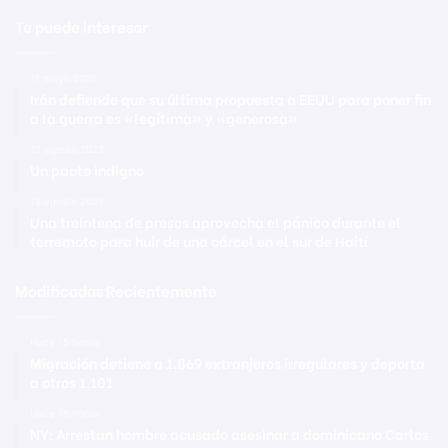
Te puede interesar
11 mayo 2026
Irán defiende que su última propuesta a EEUU para poner fin
a la guerra es «legítima» y «generosa»
21 agosto 2023
Un pacto indigno
18 agosto 2021
Una treintena de presos aprovecha el pánico durante el
terremoto para huir de una cárcel en el sur de Haití
Modificadas Recientemente
Hace 15 horas
Migración detiene a 1,869 extranjeros irregulares y deporta
a otros 1,101
Hace 16 horas
NY: Arrestan hombre acusado asesinar a dominicano Carlos