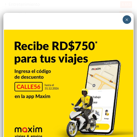
Entretenimiento
5.513
New York
2.649
×
Opinión
1.877
Videos
1.871
Economía
926
Salud
503
Saludable
367
Mi Espacio
280
Encuestas
97
Tecnologia
65
Desde la matica
60
Policiales 56
55
Curiosidades
15
Gente056
4