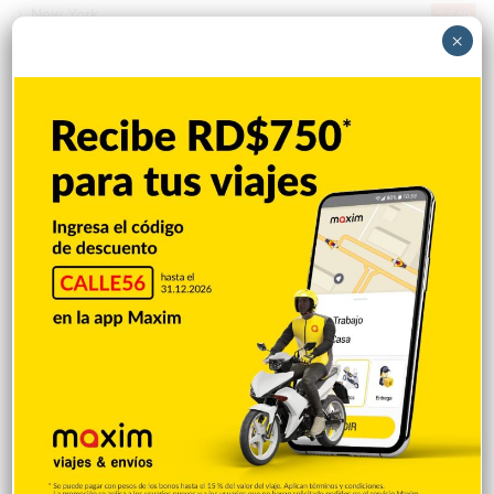
New York
2.649
×
Opinión
1.877
Videos
1.871
Economía
926
Salud
503
Saludable
367
Mi Espacio
280
Encuestas
97
Tecnologia
65
Desde la matica
60
Policiales 56
55
Curiosidades
15
Gente056
4