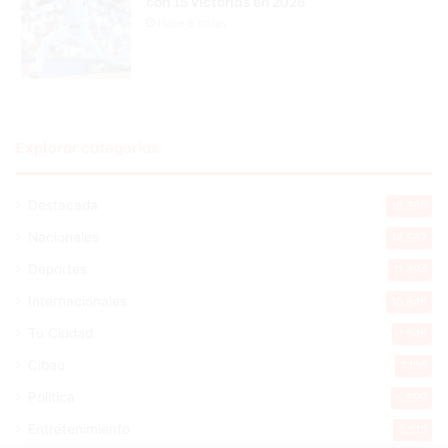
con 15 victorias en 2026
Hace 8 horas
Explorar categorias
Destacada
16.360
Nacionales
14.567
Deportes
11.494
Internacionales
10.846
Tu Ciudad
7.546
Cibao
7.109
Política
5.599
Entretenimiento
5.513