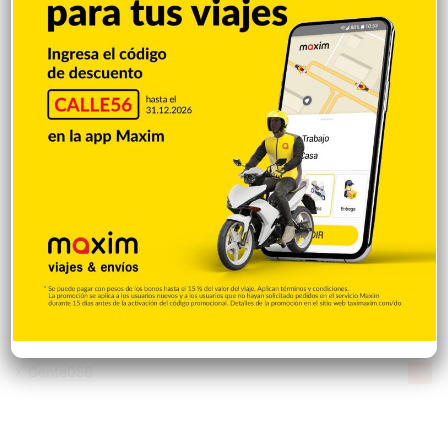
Opinión
1.877
Videos
1.871
Economía
928
Salud
503
Saludable
367
Mi Espacio
280
Encuestas
97
Tecnologia
65
Desde la matica
60
Policiales 56
55
Curiosidades
15
Gente056
4