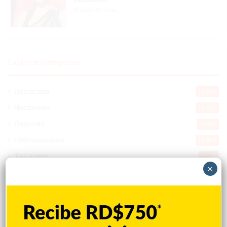
Hace 13 horas
Explorar categorias
Destacada
16.366
Nacionales
14.575
Deportes
11.499
Internacionales
10.855
Tu Ciudad
7.547
×
Cibao
7.113
Política
5.603
Entretenimiento
5.516
New York
2.650