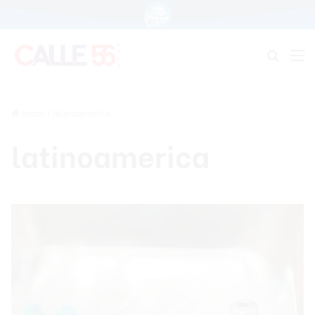
Buscar
M
Inicio
/
latinoamerica
latinoamerica