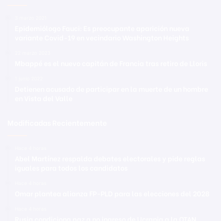
3 marzo 2021
Epidemiólogo Fauci: Es preocupante aparición nueva
variante Covid-19 en vecindario Washington Heights
22 marzo 2023
Mbappé es el nuevo capitán de Francia tras retiro de Lloris
1 junio 2022
Detienen acusado de participar en la muerte de un hombre
en Vista del Valle
Modificadas Recientemente
Hace 4 horas
Abel Martínez respalda debates electorales y pide reglas
iguales para todos los candidatos
Hace 4 horas
Omar plantea alianza FP-PLD para las elecciones del 2028
Hace 4 horas
Rusia condiciona paz a no ingreso de Ucrania a la OTAN