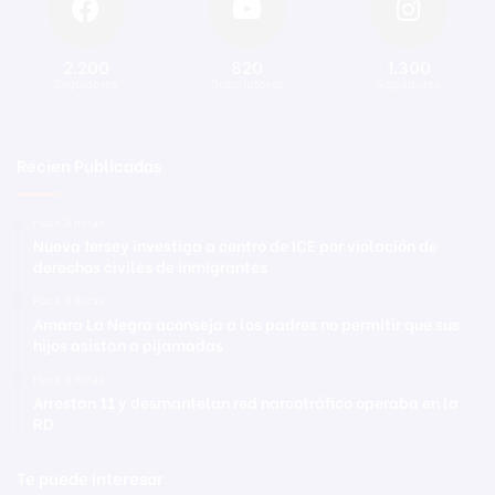
2.200
820
1.300
Seguidores
Suscriptores
Seguidores
Recien Publicadas
Hace 3 horas
Nueva Jersey investiga a centro de ICE por violación de
derechos civiles de inmigrantes
Hace 3 horas
Amara La Negra aconseja a los padres no permitir que sus
hijos asistan a pijamadas
Hace 3 horas
Arrestan 11 y desmantelan red narcotráfico operaba en la
RD
Te puede interesar