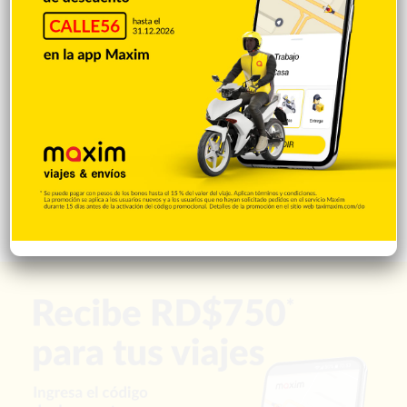
Saludable
367
Mi Espacio
280
Encuestas
97
Tecnologia
65
Desde la matica
60
Policiales 56
55
Curiosidades
15
Gente056
4