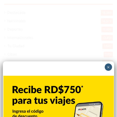
Destacada
16.366
Nacionales
14.572
Deportes
11.498
Internacionales
10.851
Tu Ciudad
7.547
Cibao
7.113
Política
5.602
×
Entretenimiento
5.515
New York
2.649
Opinión
1.877
Videos
1.871
Economía
928
Salud
503