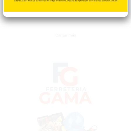
cuando aún era el padre Jorge y calzaba unos sencillos
zapatos con cordones, un estilo que siguió usando cuando fue
pontífice. Antes de que Jorge Mario Bergoglio emprendiera el…
Cargar más