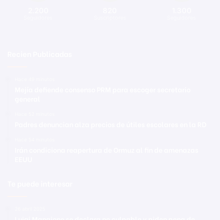
2.200
820
1.300
Seguidores
Suscriptores
Seguidores
Recien Publicadas
Hace 49 minutos
Mejía defiende consenso PRM para escoger secretario
general
Hace 52 minutos
Padres denuncian alza precios de útiles escolares en la RD
Hace 54 minutos
Irán condiciona reapertura de Ormuz al fin de amenazas
EEUU
Te puede interesar
26 abril 2025
Luigi Mangione se declara no culpable y piden pena de