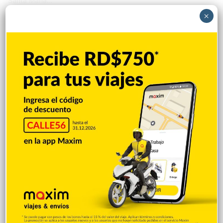
Santa María…
×
Internacionales
Patricia Seurin
25 abril 2025
El Papa compraba sus calzados en una
zapatería de barrio en Buenos Aires
BUENOS AIRES.- Con su olor a incienso traído desde Roma, la
zapatería Muglia es una parada obligada para quienes desean
seguir los pasos del papa Francisco en su natal Buenos Aires,