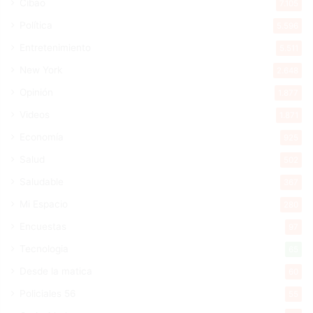
Cibao
7.105
Política
5.596
Entretenimiento
5.511
New York
2.648
Opinión
1.877
Videos
1.871
Economía
925
Salud
502
Saludable
367
Mi Espacio
280
Encuestas
97
Tecnologia
65
Desde la matica
60
Policiales 56
55