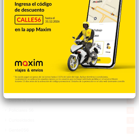
Entretenimiento
5.511
New York
2.648
Opinión
1.877
Videos
1.871
Economía
925
Salud
502
Saludable
367
Mi Espacio
280
Encuestas
97
Tecnologia
65
Desde la matica
60
Policiales 56
55
Curiosidades
15
Gente056
4