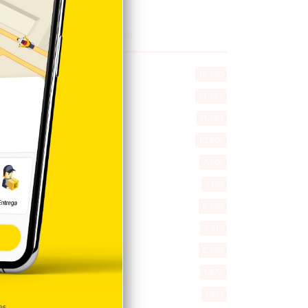
Explorar categorias
Destacada
16.360
Nacionales
14.567
Deportes
11.494
Internacionales
10.846
Tu Ciudad
7.546
Cibao
7.109
Política
5.599
Entretenimiento
5.513
New York
2.649
Opinión
1.877
Videos
1.871