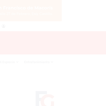
agram
RSS
Acceso
i Espacio
Entretenimiento