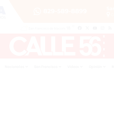
℃
18
Facebook
X
YouTube
Inst
San Francisco de Macoris
Nacionales
San Francisco
Videos
Opinión
M