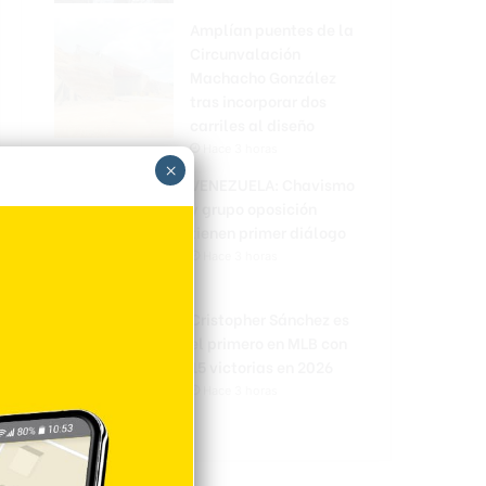
Amplían puentes de la
Circunvalación
Machacho González
tras incorporar dos
carriles al diseño
Hace 3 horas
×
VENEZUELA: Chavismo
y grupo oposición
tienen primer diálogo
Hace 3 horas
Cristopher Sánchez es
el primero en MLB con
15 victorias en 2026
Hace 3 horas