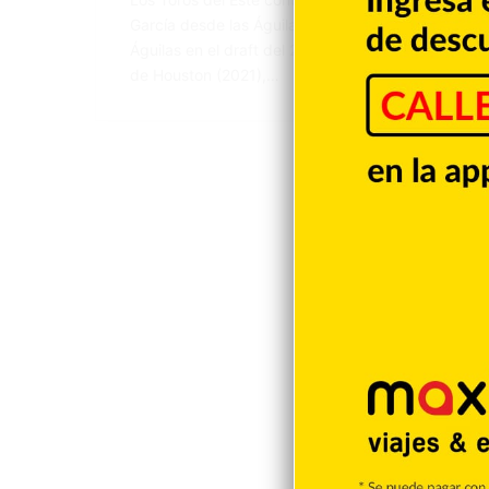
García desde las Águilas Cibaeñas a cambio del inf
Águilas en el draft del 2019, tiene experiencia de
de Houston (2021),…