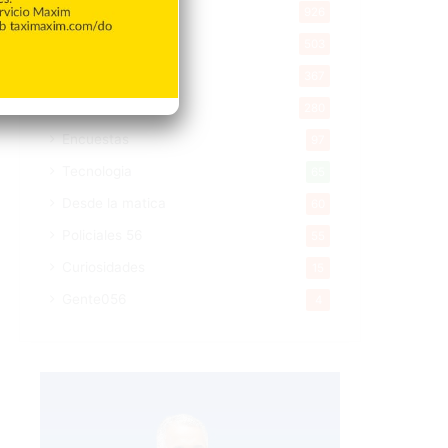
Economía
926
Salud
503
Saludable
367
Mi Espacio
280
Encuestas
97
Tecnologia
65
Desde la matica
60
Policiales 56
55
Curiosidades
15
Gente056
4