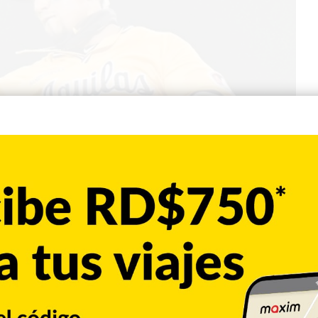
Deportes
0
l García desde las Águilas
er con miras a la próxima temporada, luego de adquirir a Robel