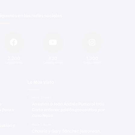
íguenos en las redes sociales
2.200
820
1.300
Seguidores
Suscriptores
Seguidores
Lo Mas Visto
Hace 3 horas
o
Arrestan a Jean Andrés Pumarol tras
s Penzo
Corte ordenar prisión preventiva por
caso Naco
lusión y
Hace 3 horas
Chourio y Gary Sánchez jonronean,