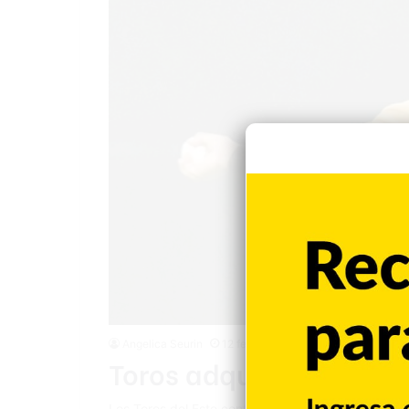
Angelica Seurin
12 febrero 2022
Toros adquieren a Robe
Los Toros del Este continúan fortaleciendo su rost