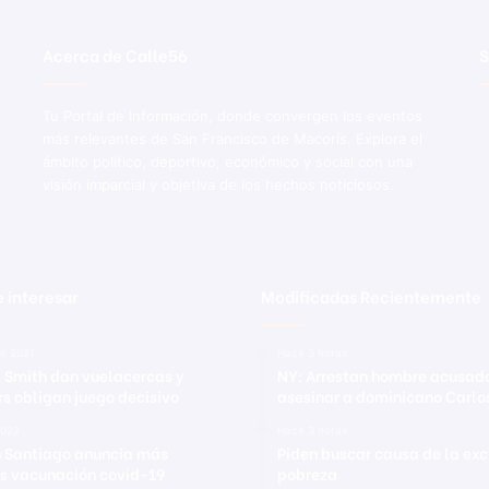
Acerca de Calle56
S
Tu Portal de Información, donde convergen los eventos
más relevantes de San Francisco de Macorís. Explora el
ámbito político, deportivo, económico y social con una
visión imparcial y objetiva de los hechos noticiosos.
 interesar
Modificadas Recientemente
re 2021
Hace 3 horas
y Smith dan vuelacercas y
NY: Arrestan hombre acusad
s obligan juego decisivo
asesinar a dominicano Carlo
2022
Hace 3 horas
 Santiago anuncia más
Piden buscar causa de la exc
s vacunación covid-19
pobreza