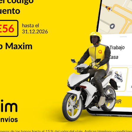
ielder Eguy Rosario. García, pick de primera ronda de las
 Grandes Ligas con los Cachorros de Chicago (2019) y los Astros