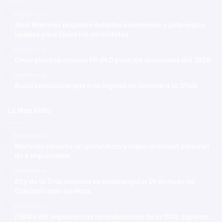
Hace 6 horas
Abel Martínez respalda debates electorales y pide reglas
iguales para todos los candidatos
Hace 6 horas
Omar plantea alianza FP-PLD para las elecciones del 2028
Hace 6 horas
Rusia condiciona paz a no ingreso de Ucrania a la OTAN
Lo Mas Visto
Hace 6 horas
Martínez conecta un grand slam y logra un récord personal
de 6 impulsadas
Hace 6 horas
Elly de la Cruz conecta su cuadrangular 19 en revés de
Cincinati ante los Nats
Hace 6 horas
ITBIS e ISR impulsan las recaudaciones de la DGII; superan