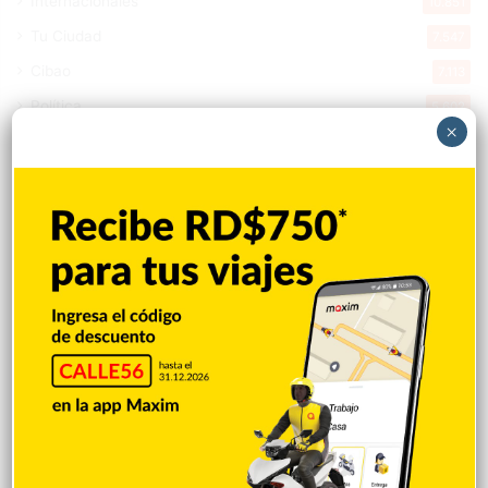
Internacionales
10.851
Tu Ciudad
7.547
Cibao
7.113
Política
5.602
×
Entretenimiento
5.515
New York
2.649
Opinión
1.877
Videos
1.871
Economía
928
Salud
503
Saludable
367
Mi Espacio
280
Encuestas
97
Tecnologia
65