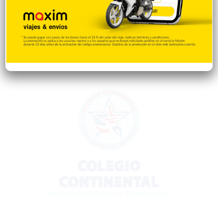
Desde la matica
60
Policiales 56
55
Curiosidades
15
Gente056
4