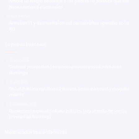
Amara La Negra aconseja a los padres no permitir que sus
hijos asistan a pijamadas
Hace 5 horas
Arrestan 11 y desmantelan red narcotráfico operaba en la
RD
Te puede interesar
19 junio 2022
Onamet pronostica temperaturas calurosas para este
domingo
21 abril 2022
Salud Pública notifica 69 nuevos casos de covid y ninguna
muerte
4 noviembre 2025
Denuncian supuesto abuso policial tras arresto de varios
jóvenes en Santiago
Modificadas Recientemente