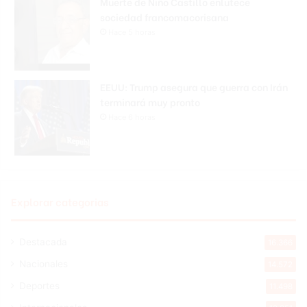
Muerte de Niño Castillo enlutece
sociedad francomacorisana
Hace 5 horas
EEUU: Trump asegura que guerra con Irán
terminará muy pronto
Hace 6 horas
Explorar categorias
Destacada
16.366
Nacionales
14.572
Deportes
11.498