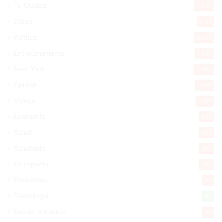
Tu Ciudad
7.548
Cibao
7.115
Política
5.603
Entretenimiento
5.517
New York
2.650
Opinión
1.878
Videos
1.871
Economía
929
Salud
504
Saludable
367
Mi Espacio
280
Encuestas
97
Tecnologia
65
Desde la matica
60