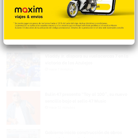
Popular
Reciente
Comentarios
El engaño de Monte Grande
Hace 1 minuto
Vladdy Jr. dispara su vuelacercas 7 en la
victoria de los Azulejos
Hace 7 minutos
Bulin 47 presenta “Toy al 100”, su nuevo
sencillo bajo el sello 47 Music
Hace 12 minutos
Gobierno inicia construcción de obras