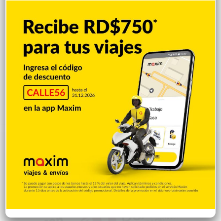
Mi Espacio
280
Encuestas
97
Tecnologia
65
Desde la matica
60
Policiales 56
55
Curiosidades
15
Gente056
4