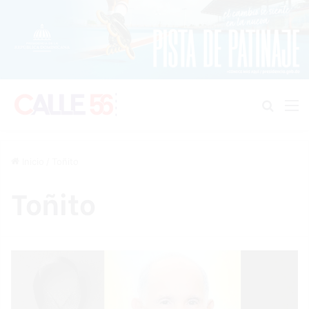
Buscar
M
Inicio
/
Toñito
Toñito