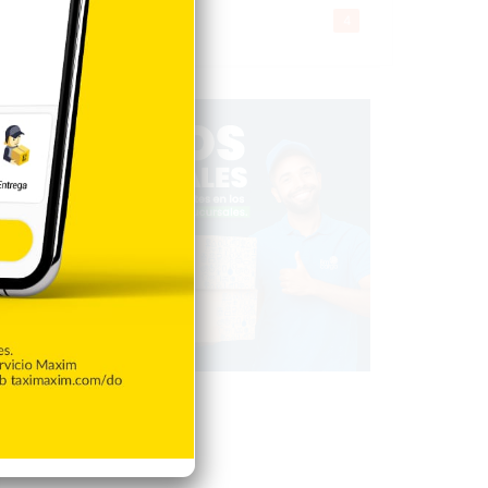
Gente056
4