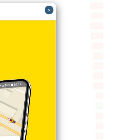
Política
5.599
×
Entretenimiento
5.513
New York
2.649
Opinión
1.877
Videos
1.871
Economía
926
Salud
503
Saludable
367
Mi Espacio
280
Encuestas
97
Tecnologia
65
Desde la matica
60
Policiales 56
55
Curiosidades
15