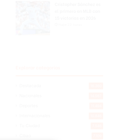
Cristopher Sánchez es
el primero en MLB con
15 victorias en 2026
Hace 22 horas
Explorar categorias
Destacada
16.360
Nacionales
14.567
Deportes
11.494
Internacionales
10.846
Tu Ciudad
7.546
Cibao
7.109