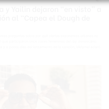
0
 y Yailin dejaron “en visto” a
ción al “Capea el Dough de
tantes preguntas sobre por qué ciertas exponentes urbanas no
el que participaron once voces femeninas del rap dominicano.
 y a pocos días del lanzamiento de la canción, Melymel aclaró