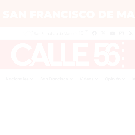
℃
15
Facebook
X
YouTube
Inst
San Francisco de Macoris
Nacionales
San Francisco
Videos
Opinión
M