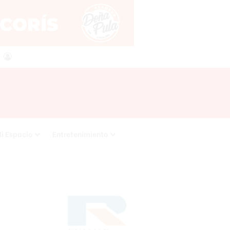
agram
RSS
Acceso
i Espacio
Entretenimiento