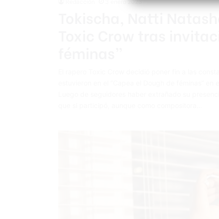
Redacción
3 enero 2023
Tokischa, Natti Natasha
Toxic Crow tras invita
féminas”
El rapero Toxic Crow decidió poner fin a las cons
estuvieron en el “Capea el Dough de féminas” en 
Luego de seguidores haber extrañado su presencia
que si participó, aunque como compositora…