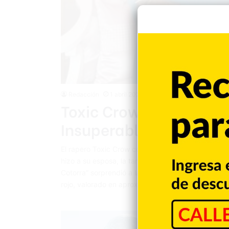
Redacción
1 abril 2023
Toxic Crow le regala C
Insuperable
El rapero Toxic Crow compartió la mañana de este
hizo a su esposa, la también cantante urbana La 
Cotorra” sorprendió a la madre de sus tres hijas 
rojo, valorado en aproximadamente 119 mil 150 dó