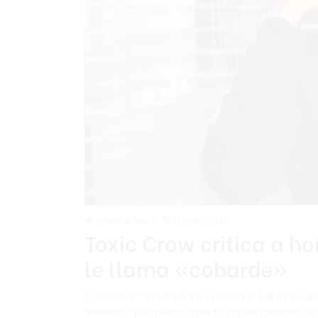
Angelica Seurin
11 mayo 2022
Toxic Crow critica a h
le llama «cobarde»
El artista urbano critió a un joven que fue despo
momento que quedó captado por las cámaras de se