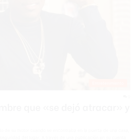
Entretenimiento
0
ombre que «se dejó atracar» y
jado de su motor cuando se encontraba en la puerta de una casa,
guridad del lugar. A través de una publicación en su cuenta