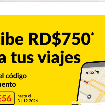
Entretenimiento
0
hevrolet Corvette 2023 a La
 sábado con su comunidad en Instagram el lujoso regalo que le
Insuperable. Sin ningún motivo aparente, “La Máquina de
con un Chevrolet Corvette Z06 2023, convertible color
lares (6 millones…