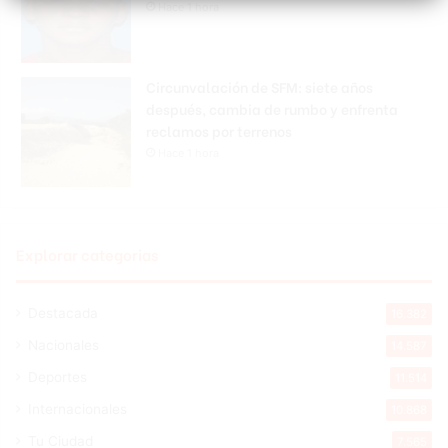
Hace 1 hora
Circunvalación de SFM: siete años
después, cambia de rumbo y enfrenta
reclamos por terrenos
Hace 1 hora
Explorar categorias
Destacada
16.382
Nacionales
14.587
Deportes
11.514
Internacionales
10.868
Tu Ciudad
7.565