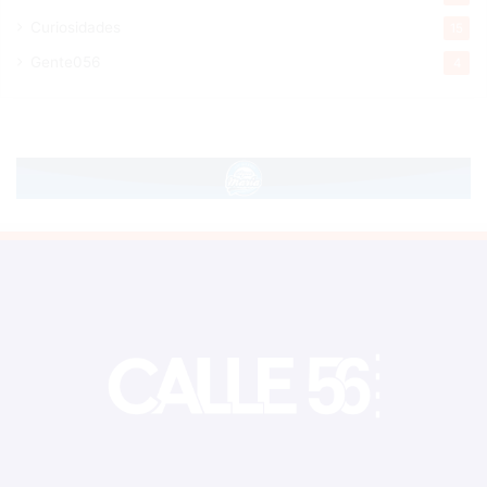
Curiosidades
15
Gente056
4