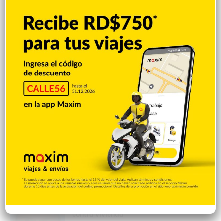
Policía retiene vehículo en Pimentel tras
figurar vinculado a persona con alerta
roja
Hace 1 hora
Policía Nacional detiene cinco personas
tras conflicto en establecimiento de
comida rápida en SFM; ocupa arma de
fuego
Hace 1 hora
Policía Nacional investiga vehículo
impactado por múltiples disparos en
Vista del Valle
Hace 1 hora
Policía en SFM busca hombre por disparos
contra vivienda