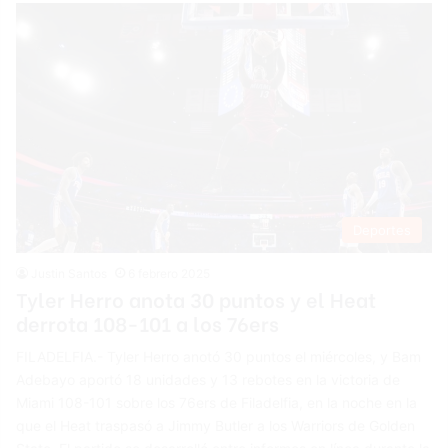
Deportes
Justin Santos
6 febrero 2025
Tyler Herro anota 30 puntos y el Heat
derrota 108-101 a los 76ers
FILADELFIA.- Tyler Herro anotó 30 puntos el miércoles, y Bam
Adebayo aportó 18 unidades y 13 rebotes en la victoria de
Miami 108-101 sobre los 76ers de Filadelfia, en la noche en la
que el Heat traspasó a Jimmy Butler a los Warriors de Golden