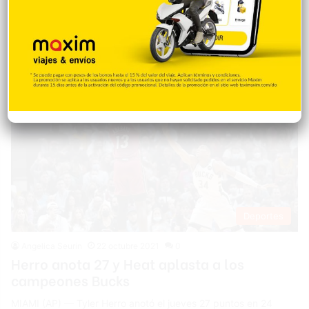
Este de la NBA. Jimmy Butler añadió 15 puntos para el Heat,
que recibió 10 unidades de Gabe Vincent y P.J. Tucker.…
Deportes
Angelica Seurin
22 octubre 2021
0
Herro anota 27 y Heat aplasta a los
campeones Bucks
MIAMI (AP) — Tyler Herro anotó el jueves 27 puntos en 24