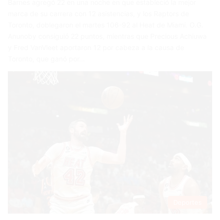
Barnes agregó 22 en una noche en que estableció la mejor
marca de su carrera con 12 asistencias, y los Raptors de
Toronto, doblegaron el martes 106-92 al Heat de Miami. O.G.
Anunoby consiguió 22 puntos, mientras que Precious Achiuwa
y Fred VanVleet aportaron 12 por cabeza a la causa de
Toronto, que ganó por…
Deportes