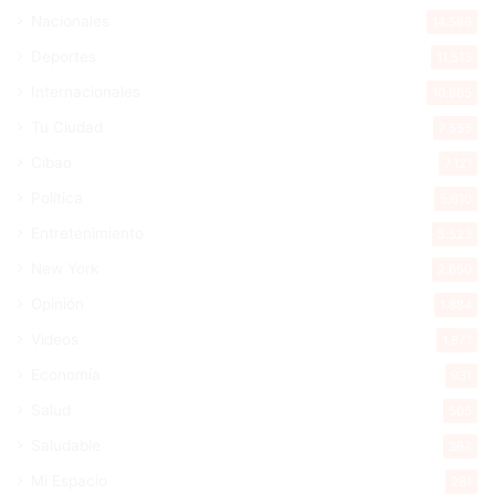
Nacionales
14.586
Deportes
11.513
Internacionales
10.865
Tu Ciudad
7.555
Cibao
7.121
Política
5.610
Entretenimiento
5.523
New York
2.650
Opinión
1.884
Videos
1.871
Economía
931
Salud
505
Saludable
367
Mi Espacio
281