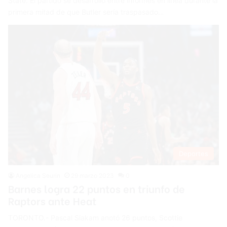
State. El partido se desarrolló entre informes en línea durante la
primera mitad de que Butler sería traspasado…
Deportes
Angelica Seurin
29 marzo 2023
0
Barnes logra 22 puntos en triunfo de
Raptors ante Heat
TORONTO.- Pascal Siakam anotó 26 puntos, Scottie