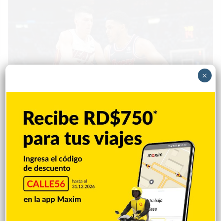
×
Deportes
Angelica Seurin
3 mayo 2022
0
Herro anota 25, mientras el Heat se lleva
el 1ro sobre 76ers
MIAMI (AP) — Tyler Herro anotó 25 puntos, Bam Adebayo
terminó con 24 unidades y 12 rebotes, y el Heat de Miami
superó el lunes 106-92 a unos diezmados 76ers de Filadelfia
en el primer juego de su serie de semifinales de la Conferencia