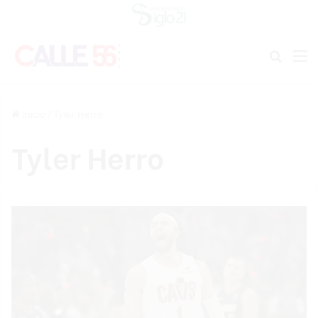
Buscar
M
Inicio
/
Tyler Herro
Tyler Herro