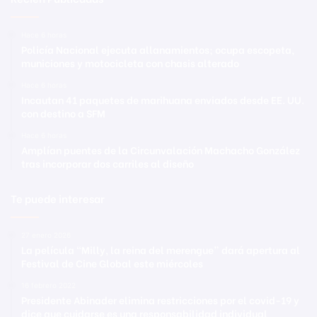
Hace 6 horas
Policía Nacional ejecuta allanamientos; ocupa escopeta,
municiones y motocicleta con chasis alterado
Hace 6 horas
Incautan 41 paquetes de marihuana enviados desde EE. UU.
con destino a SFM
Hace 6 horas
Amplían puentes de la Circunvalación Machacho González
tras incorporar dos carriles al diseño
Te puede interesar
27 enero 2026
La película “Milly, la reina del merengue” dará apertura al
Festival de Cine Global este miércoles
16 febrero 2022
Presidente Abinader elimina restricciones por el covid-19 y
dice que cuidarse es una responsabilidad individual