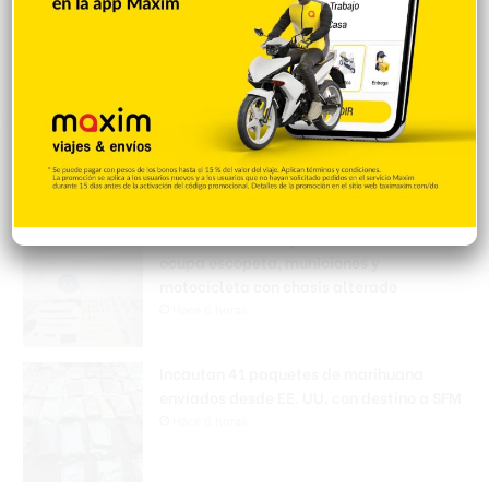
Popular
Reciente
Comentarios
Policía Nacional ejecuta allanamientos;
ocupa escopeta, municiones y
motocicleta con chasis alterado
Hace 6 horas
Incautan 41 paquetes de marihuana
enviados desde EE. UU. con destino a SFM
Hace 6 horas