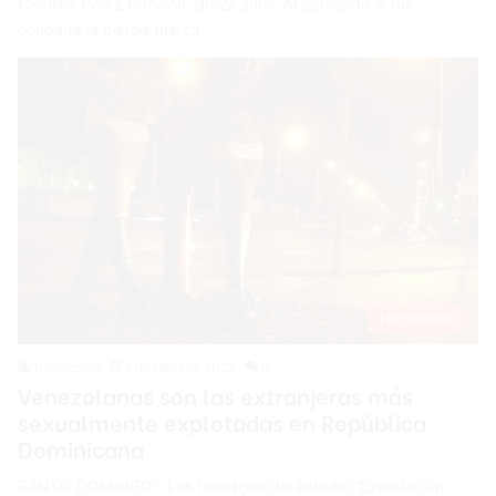
Carolina Pérez Canelón, de 27 años. Al apresado le fue
ocupada la pistola marca…
Nacionales
Redacción
5 noviembre 2022
0
Venezolanas son las extranjeras más
sexualmente explotadas en República
Dominicana
SANTO DOMINGO.- Los hallazgos del estudio “Explotación