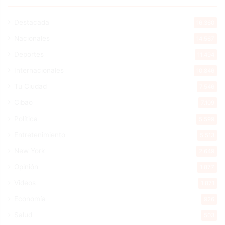
Destacada
16.360
Nacionales
14.567
Deportes
11.494
Internacionales
10.846
Tu Ciudad
7.546
Cibao
7.109
Política
5.599
Entretenimiento
5.513
New York
2.649
Opinión
1.877
Videos
1.871
Economía
926
Salud
503