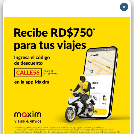
×
Videos
1.871
Economía
929
Salud
505
Saludable
367
Mi Espacio
281
Encuestas
97
Tecnologia
65
Desde la matica
60
Policiales 56
55
Curiosidades
15
Gente056
4