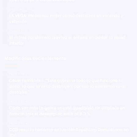
24 octubre 2022
LA VEGA: PN apresa mujer causó destrozos en vivienda y
vehículo
20 abril 2021
El estrés pandemico reaviva el énfasis en cuidar la salud
interior
Modificadas Recientemente
Hace 3 horas
César Fernández: “Este gobierno todo lo que funciona lo
daña, lo que sirve lo destruyen, por eso la economía es un
desastre”
Hace 3 horas
Cada vez más la gente se está quedando sin empleos en
Francia tras el desempleo subir al 8,3 %
Hace 3 horas
COD resalta histórica actuación República Dominicana en
JCC