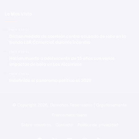
Lo Mas Visto
Hace 4 horas
Dictan medida de coerción contra acusado de robo en la
tienda L&R Comercial durante incendio
Hace 4 horas
Hallan muerto a adolescente de 15 años con varios
impactos de bala en Los Alcarrizos
Hace 4 horas
Indefinido el panorama político al 2028
© Copyright 2026, Derechos Reservados | Orgullosamente
Francomacorisano
Sobre nosotros
Contacto
Política de privacidad