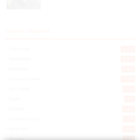
Explorar categorias
Destacada
16.372
Nacionales
14.579
Deportes
11.506
Internacionales
10.860
Tu Ciudad
7.554
Cibao
7.116
Política
5.605
Entretenimiento
5.519
New York
2.650
Opinión
1.882