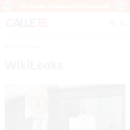
Buscar
M
Inicio
/
WikiLeaks
WikiLeaks