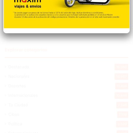
con 15 victorias en 2026
Hace 4 horas
Explorar categorias
Destacada
16.360
Nacionales
14.567
Deportes
11.494
Internacionales
10.846
Tu Ciudad
7.546
Cibao
7.109
Política
5.599