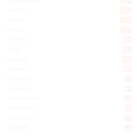
Entretenimiento
5.513
New York
2.649
Opinión
1.877
Videos
1.871
Economía
926
Salud
503
Saludable
367
Mi Espacio
280
Encuestas
97
Tecnologia
65
Desde la matica
60
Policiales 56
55
Curiosidades
15
Gente056
4