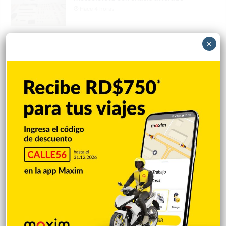
Hace 4 horas
Incautan 41 paquetes de marihuana
×
enviados desde EE. UU. con destino a SFM
Hace 4 horas
Amplían puentes de la Circunvalación
Machacho González tras incorporar dos
carriles al diseño
Hace 4 horas
VENEZUELA: Chavismo y grupo oposición
tienen primer diálogo
Hace 4 horas
Cristopher Sánchez es el primero en MLB