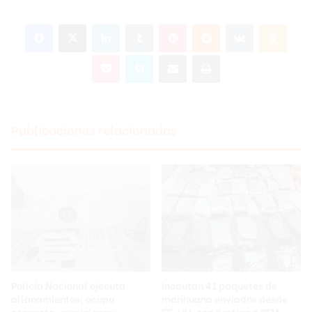
Facebook
X
LinkedIn
Tumblr
Pinterest
Reddit
VKontakte
Odnoklassniki
Pocket
Skype
Compartir por correo electrónico
Imprimir
Publicaciones relacionadas
Policía Nacional ejecuta
Incautan 41 paquetes de
allanamientos; ocupa
marihuana enviados desde
escopeta, municiones y
EE. UU. con destino a SFM