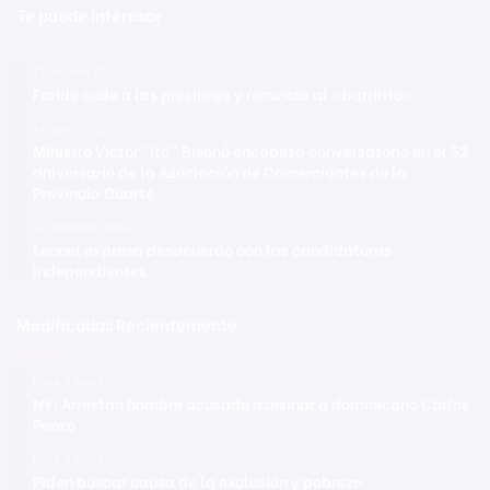
Te puede interesar
21 octubre 2020
Faride cede a las presiones y renuncia al «barrilito»
14 agosto 2025
Ministro Víctor “Ito” Bisonó encabeza conversatorio en el 52
aniversario de la Asociación de Comerciantes de la
Provincia Duarte
27 diciembre 2024
Leonel expresa desacuerdo con las candidaturas
independientes
Modificadas Recientemente
Hace 4 horas
NY: Arrestan hombre acusado asesinar a dominicano Carlos
Penzo
Hace 4 horas
Piden buscar causa de la exclusión y pobreza