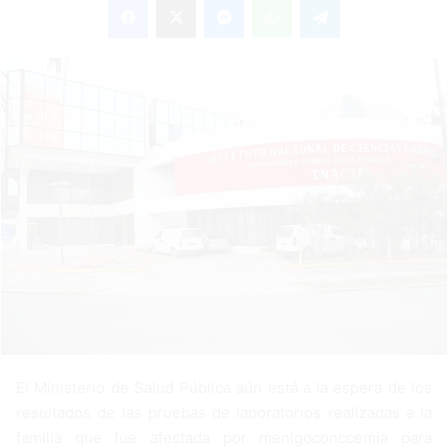
n
d
a
n
e
m
a
i
l
El Ministerio de Salud Pública aún está a la espera de los
resultados de las pruebas de laboratorios realizadas a la
familia que fue afectada por menigoconccemia para