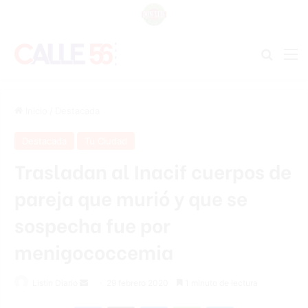
Buscar
M
Inicio
/
Destacada
Destacada
Tu Ciudad
Trasladan al Inacif cuerpos de
pareja que murió y que se
sospecha fue por
menigococcemia
Listin Diario
S
29 febrero 2020
1 minuto de lectura
e
Facebook
X
Messenger
WhatsApp
Telegram